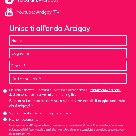
Youtube: Arcigay TV
Unisciti all'onda Arcigay
Ho letto e accetto i Termini di servizio e acconsento al
trattamento dei miei
dati personali
per iscrivermi alla mailing list
Se non sei ancora iscritt*, vorresti ricevere email di aggiornamento
da Arcigay? *
Sì, acconsento alle mail di aggiornamento
No, non acconsento
Nota: se ti sei iscritt* in precedenza, questo non ti cancellerà dalla lista. Puoi annullare l'iscrizione
utilizzando il link fornito nelle e-mail che ricevi. Potrai sempre completare un'azione senza attivare
gli aggiornamenti.