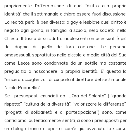
propriamente l’affermazione di quel “diritto alla propria
identità” che il settimanale dichiara essere fuori discussione.
La realtà, però, è ben diversa: a gay e lesbiche quel diritto è
negato ogni giorno, in famiglia, a scuola, nella società, nella
Chiesa. Il tasso di suicidi fra adolescenti omosessuali è più
del doppio di quello dei loro coetanei. Le persone
omosessuali, soprattutto nelle piccole e medie città del Sud
come Lecce sono condannate da un sottile ma costante
pregiudizio a nascondere la propria identità. E’ questa la
“sincera accoglienza” di cui parla il direttore del settimanale
Nicola Paparella?
Se i presupposti enunciati da “L’Ora del Salento” ( “grande
rispetto”, “cultura della diversità”, “valorizzare le differenze”,
“progetti di solidarietà e di partecipazione”) sono, come
confidiamo, autenticamente sentiti, ci sono i presupposti per
un dialogo franco e aperto, com’è già avvenuto lo scorso