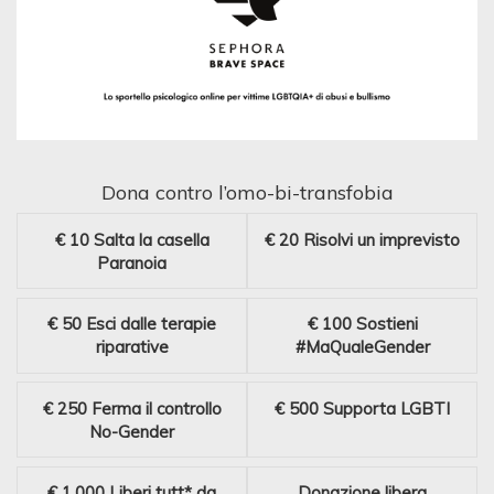
Dona contro l’omo-bi-transfobia
€ 10
Salta la casella
€ 20
Risolvi un imprevisto
Paranoia
€ 50
Esci dalle terapie
€ 100
Sostieni
riparative
#MaQualeGender
€ 250
Ferma il controllo
€ 500
Supporta LGBTI
No-Gender
€ 1.000
Liberi tutt* da
Donazione libera