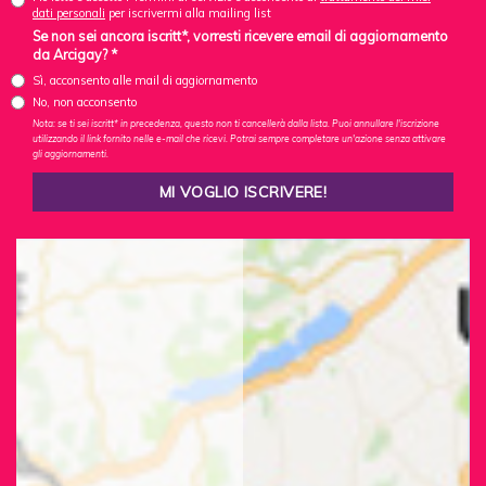
dati personali
per iscrivermi alla mailing list
Se non sei ancora iscritt*, vorresti ricevere email di aggiornamento
da Arcigay? *
Sì, acconsento alle mail di aggiornamento
No, non acconsento
Nota: se ti sei iscritt* in precedenza, questo non ti cancellerà dalla lista. Puoi annullare l'iscrizione
utilizzando il link fornito nelle e-mail che ricevi. Potrai sempre completare un'azione senza attivare
gli aggiornamenti.