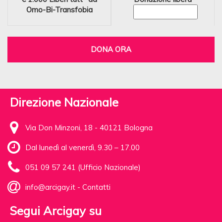
Omo-Bi-Transfobia
DONA ORA
Direzione Nazionale
Via Don Minzoni, 18 - 40121 Bologna
Dal lunedì al venerdì, 9.30 – 17.00
051 09 57 241 (Ufficio Nazionale)
info@arcigay.it
-
Contatti
Segui Arcigay su