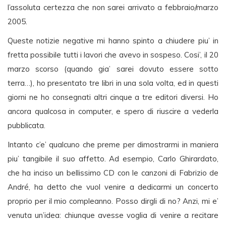
l’assoluta certezza che non sarei arrivato a febbraio/marzo
2005.
Queste notizie negative mi hanno spinto a chiudere piu’ in
fretta possibile tutti i lavori che avevo in sospeso. Cosi’, il 20
marzo scorso (quando gia’ sarei dovuto essere sotto
terra…), ho presentato tre libri in una sola volta, ed in questi
giorni ne ho consegnati altri cinque a tre editori diversi. Ho
ancora qualcosa in computer, e spero di riuscire a vederla
pubblicata.
Intanto c’e’ qualcuno che preme per dimostrarmi in maniera
piu’ tangibile il suo affetto. Ad esempio, Carlo Ghirardato,
che ha inciso un bellissimo CD con le canzoni di Fabrizio de
André, ha detto che vuol venire a dedicarmi un concerto
proprio per il mio compleanno. Posso dirgli di no? Anzi, mi e’
venuta un’idea: chiunque avesse voglia di venire a recitare