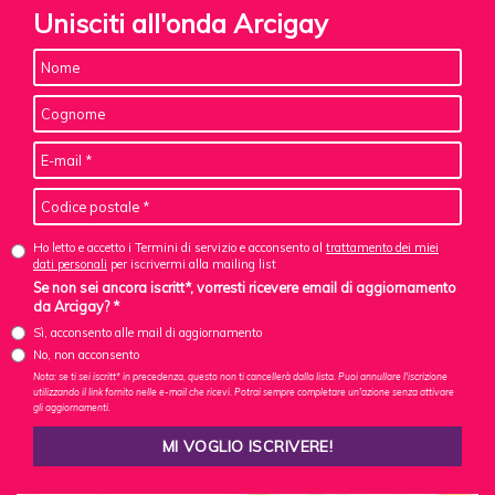
Unisciti all'onda Arcigay
Ho letto e accetto i Termini di servizio e acconsento al
trattamento dei miei
dati personali
per iscrivermi alla mailing list
Se non sei ancora iscritt*, vorresti ricevere email di aggiornamento
da Arcigay? *
Sì, acconsento alle mail di aggiornamento
No, non acconsento
Nota: se ti sei iscritt* in precedenza, questo non ti cancellerà dalla lista. Puoi annullare l'iscrizione
utilizzando il link fornito nelle e-mail che ricevi. Potrai sempre completare un'azione senza attivare
gli aggiornamenti.