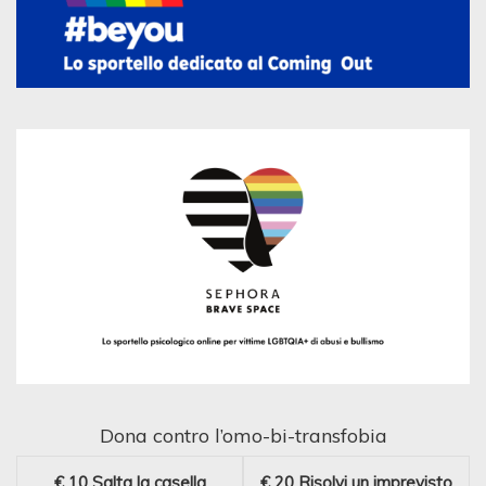
Dona contro l’omo-bi-transfobia
€ 10
Salta la casella
€ 20
Risolvi un imprevisto