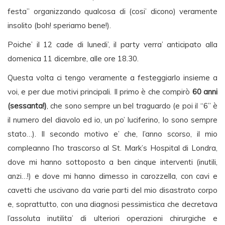
festa” organizzando qualcosa di (cosi’ dicono) veramente
insolito (boh! speriamo bene!).
Poiche’ il 12 cade di lunedi’, il party verra’ anticipato alla
domenica 11 dicembre, alle ore 18.30.
Questa volta ci tengo veramente a festeggiarlo insieme a
voi, e per due motivi principali. Il primo è che compirò
60 anni
(sessanta!)
, che sono sempre un bel traguardo (e poi il “6” è
il numero del diavolo ed io, un po’ luciferino, lo sono sempre
stato…). Il secondo motivo e’ che, l’anno scorso, il mio
compleanno l’ho trascorso al St. Mark’s Hospital di Londra,
dove mi hanno sottoposto a ben cinque interventi (inutili,
anzi…!) e dove mi hanno dimesso in carozzella, con cavi e
cavetti che uscivano da varie parti del mio disastrato corpo
e, soprattutto, con una diagnosi pessimistica che decretava
l’assoluta inutilita’ di ulteriori operazioni chirurgiche e