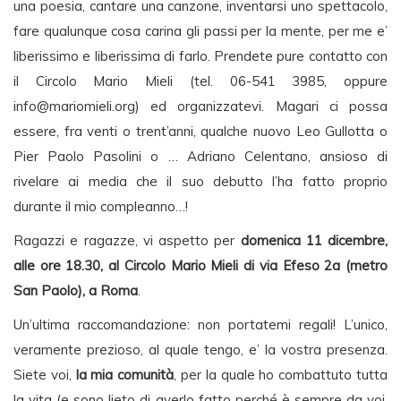
una poesia, cantare una canzone, inventarsi uno spettacolo,
fare qualunque cosa carina gli passi per la mente, per me e’
liberissimo e liberissima di farlo. Prendete pure contatto con
il Circolo Mario Mieli (tel. 06-541 3985, oppure
info@mariomieli.org
) ed organizzatevi. Magari ci possa
essere, fra venti o trent’anni, qualche nuovo Leo Gullotta o
Pier Paolo Pasolini o … Adriano Celentano, ansioso di
rivelare ai media che il suo debutto l’ha fatto proprio
durante il mio compleanno…!
Ragazzi e ragazze, vi aspetto per
domenica 11 dicembre,
alle ore 18.30, al Circolo Mario Mieli di via Efeso 2a (metro
San Paolo), a Roma
.
Un’ultima raccomandazione: non portatemi regali! L’unico,
veramente prezioso, al quale tengo, e’ la vostra presenza.
Siete voi,
la mia comunità
, per la quale ho combattuto tutta
la vita (e sono lieto di averlo fatto perché è sempre da voi,