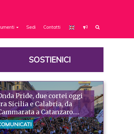
rumenti
Sedi
Contatti
SOSTIENICI
Onda Pride, due cortei oggi
tra Sicilia e Calabria, da
Cammarata a Catanzaro.
Piazzoni: «Raccontano la
COMUNICATI
nostra ostinazione»