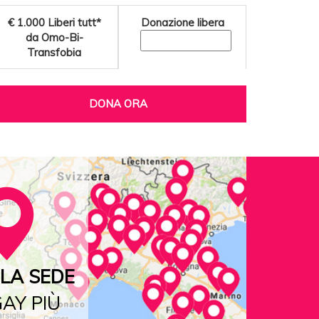
€ 1.000
Liberi tutt*
Donazione libera
da Omo-Bi-
Transfobia
DONA ORA
LA SEDE
AY PIÙ