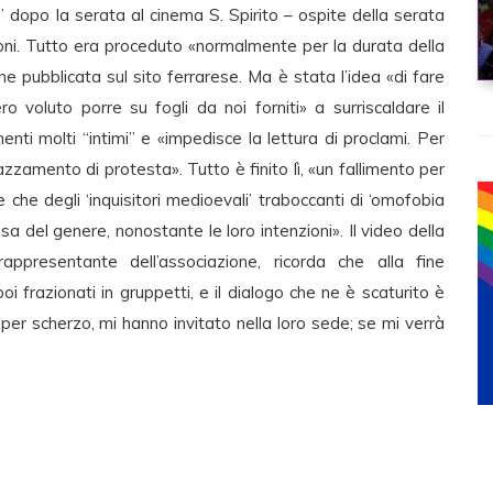
 dopo la serata al cinema S. Spirito – ospite della serata
oni. Tutto era proceduto «normalmente per la durata della
ne pubblicata sul sito ferrarese. Ma è stata l’idea «di fare
o voluto porre su fogli da noi forniti» a surriscaldare il
nti molti “intimi” e «impedisce la lettura di proclami. Per
azzamento di protesta». Tutto è finito lì, «un fallimento per
 che degli ‘inquisitori medioevali’ traboccanti di ‘omofobia
sa del genere, nonostante le loro intenzioni». Il video della
rappresentante dell’associazione, ricorda che alla fine
i frazionati in gruppetti, e il dialogo che ne è scaturito è
 per scherzo, mi hanno invitato nella loro sede; se mi verrà