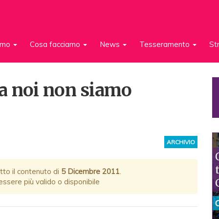
iamo
Cosa facciamo
News
Tesseramento
St
a noi non siamo
ARCHIVIO
tto il contenuto di
5 Dicembre 2011
.
ssere più valido o disponibile