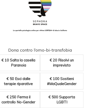
Dona contro l’omo-bi-transfobia
€ 10
Salta la casella
€ 20
Risolvi un
Paranoia
imprevisto
€ 50
Esci dalle
€ 100
Sostieni
terapie riparative
#MaQualeGender
€ 250
Ferma il
€ 500
Supporta
controllo No-Gender
LGBTI