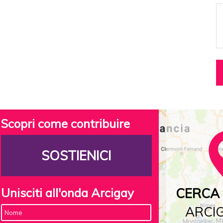
Scopri come contribuire
SOSTIENICI
Unisciti all'onda Arcigay
CERCA 
ARCIG