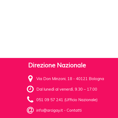
Direzione Nazionale
Via Don Minzoni, 18 - 40121 Bologna
Dal lunedì al venerdì, 9.30 – 17.00
051 09 57 241 (Ufficio Nazionale)
info@arcigay.it
-
Contatti