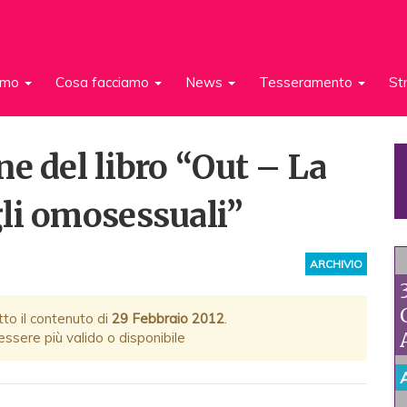
iamo
Cosa facciamo
News
Tesseramento
St
e del libro “Out – La
li omosessuali”
ARCHIVIO
tto il contenuto di
29 Febbraio 2012
.
ssere più valido o disponibile