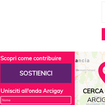
Scopri come contribuire
SOSTIENICI
Unisciti all'onda Arcigay
CERCA 
ARCIG