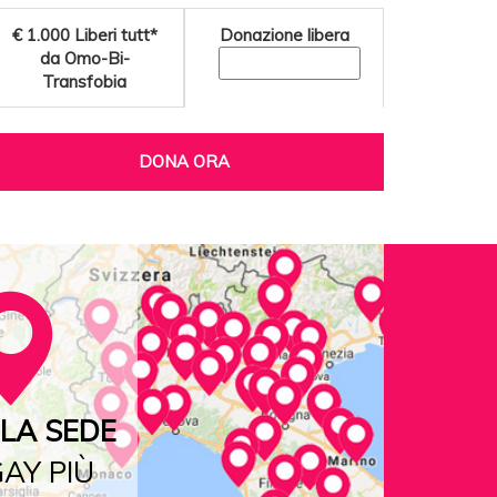
€ 1.000
Liberi tutt*
Donazione libera
da Omo-Bi-
Transfobia
DONA ORA
LA SEDE
AY PIÙ