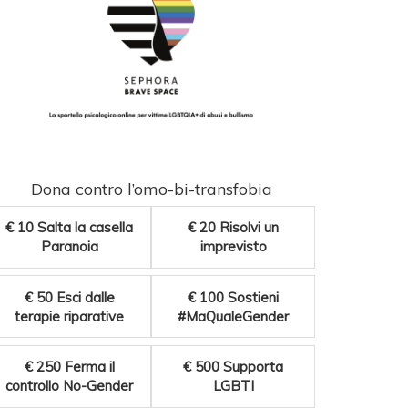
Dona contro l’omo-bi-transfobia
€ 10
Salta la casella
€ 20
Risolvi un
Paranoia
imprevisto
€ 50
Esci dalle
€ 100
Sostieni
terapie riparative
#MaQualeGender
€ 250
Ferma il
€ 500
Supporta
controllo No-Gender
LGBTI