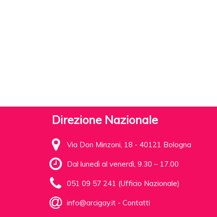
Direzione Nazionale
Via Don Minzoni, 18 - 40121 Bologna
Dal lunedì al venerdì, 9.30 – 17.00
051 09 57 241 (Ufficio Nazionale)
info@arcigay.it
-
Contatti