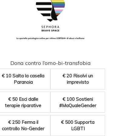
Dona contro l’omo-bi-transfobia
€ 10
Salta la casella
€ 20
Risolvi un
Paranoia
imprevisto
€ 50
Esci dalle
€ 100
Sostieni
terapie riparative
#MaQualeGender
€ 250
Ferma il
€ 500
Supporta
controllo No-Gender
LGBTI