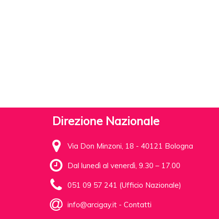
Direzione Nazionale
Via Don Minzoni, 18 - 40121 Bologna
Dal lunedì al venerdì, 9.30 – 17.00
051 09 57 241 (Ufficio Nazionale)
info@arcigay.it
-
Contatti