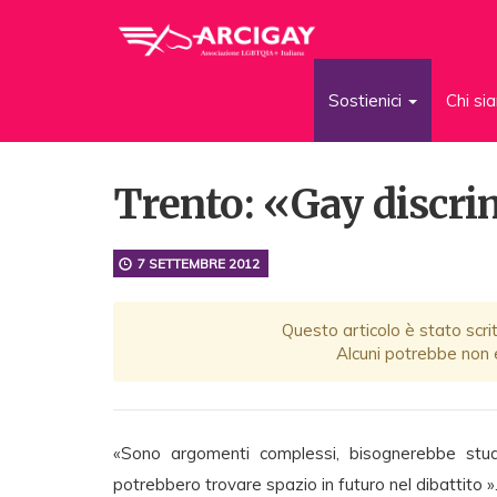
Sostienici
Chi s
Trento: «Gay discr
7 SETTEMBRE 2012
Questo articolo è stato scrit
Alcuni potrebbe non e
«Sono argomenti complessi, bisognerebbe stu
potrebbero trovare spazio in futuro nel dibattito ».