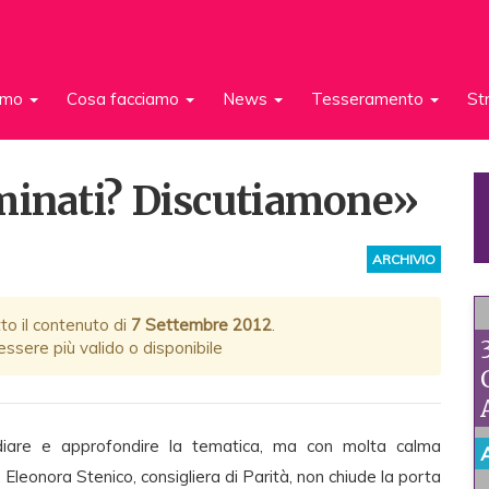
iamo
Cosa facciamo
News
Tesseramento
St
iminati? Discutiamone»
ARCHIVIO
to il contenuto di
7 Settembre 2012
.
ssere più valido o disponibile
diare e approfondire la tematica, ma con molta calma
 Eleonora Stenico, consigliera di Parità, non chiude la porta