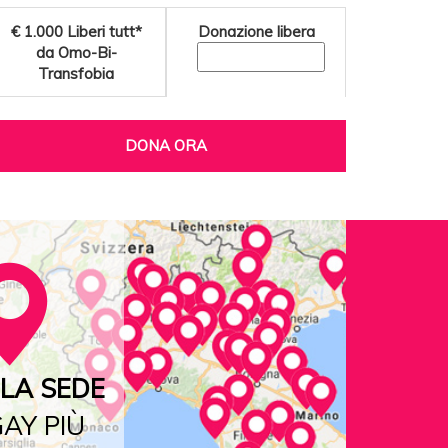
€ 1.000
Liberi tutt*
Donazione libera
da Omo-Bi-
Transfobia
DONA ORA
LA SEDE
AY PIÙ