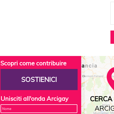
Scopri come contribuire
SOSTIENICI
Unisciti all'onda Arcigay
CERCA 
ARCIG