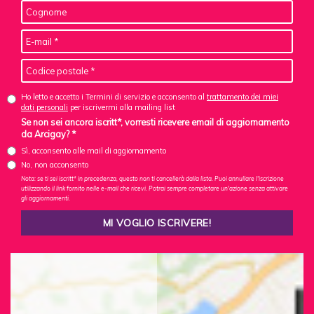
Ho letto e accetto i Termini di servizio e acconsento al
trattamento dei miei
dati personali
per iscrivermi alla mailing list
Se non sei ancora iscritt*, vorresti ricevere email di aggiornamento
da Arcigay? *
Sì, acconsento alle mail di aggiornamento
No, non acconsento
Nota: se ti sei iscritt* in precedenza, questo non ti cancellerà dalla lista. Puoi annullare l'iscrizione
utilizzando il link fornito nelle e-mail che ricevi. Potrai sempre completare un'azione senza attivare
gli aggiornamenti.