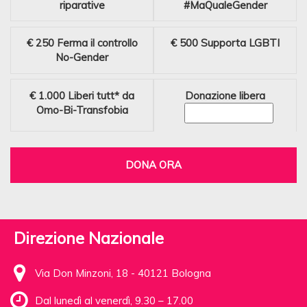
riparative
#MaQualeGender
€ 250
Ferma il controllo
€ 500
Supporta LGBTI
No-Gender
€ 1.000
Liberi tutt* da
Donazione libera
Omo-Bi-Transfobia
DONA ORA
Direzione Nazionale
Via Don Minzoni, 18 - 40121 Bologna
Dal lunedì al venerdì, 9.30 – 17.00