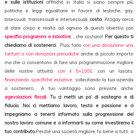
e sulle istituzioni
affinché in Italia vi siano sempre più
politiche e leggi egualitarie in favore di lesbiche, gay,
bisessuali, transessuali e intersessuali,
costa
. Arcigay cerca
di dare corpo e realtà ad ognuno di questi obiettivi con
specifici programmi e iniziative
… che costano!
Per questo ti
chiediamo di sostenerci.
Puoi farlo
con una donazione una
tantum o con donazioni periodiche
anche di piccolo importo
ma che ci consentono di fare una programmazione migliore
delle nostre attività,
con il 5×1000
, con un lascito,
finanziando specifiche iniziative,
sollecitando la tua azienda
a sostenerci… A tuo vantaggio sono previste anche
agevolazioni fiscali.
Tu ci metti un po’ di sostegno e di
fiducia. Noi ci mettiamo lavoro, testa e passione e ci
impegniamo a tenerti informato sulla progressione del
nostro lavoro comune e a informarti su come investiremo il
tuo contributo.
Perché una società migliore fa bene a tutti, a