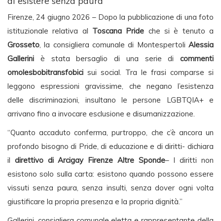
di esistere senza paura”
Firenze, 24 giugno 2026 – Dopo la pubblicazione di una foto
istituzionale relativa al
Toscana Pride
che si è tenuto a
Grosseto
, la consigliera comunale di Montespertoli
Alessia
Gallerini
è stata bersaglio di una serie di
commenti
omolesbobitransfobici
sui social. Tra le frasi comparse si
leggono espressioni gravissime, che negano l’esistenza
delle discriminazioni, insultano le persone LGBTQIA+ e
arrivano fino a invocare esclusione e disumanizzazione.
“Quanto accaduto conferma, purtroppo, che c’è ancora un
profondo bisogno di Pride, di educazione e di diritti- dichiara
il
direttivo di Arcigay Firenze Altre Sponde
– I diritti non
esistono solo sulla carta: esistono quando possono essere
vissuti senza paura, senza insulti, senza dover ogni volta
giustificare la propria presenza e la propria dignità.”
Gallerini, consigliera comunale eletta e rappresentante della