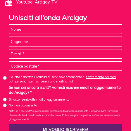
Youtube: Arcigay TV
Unisciti all'onda Arcigay
Ho letto e accetto i Termini di servizio e acconsento al
trattamento dei miei
dati personali
per iscrivermi alla mailing list
Se non sei ancora iscritt*, vorresti ricevere email di aggiornamento
da Arcigay? *
Sì, acconsento alle mail di aggiornamento
No, non acconsento
Nota: se ti sei iscritt* in precedenza, questo non ti cancellerà dalla lista. Puoi annullare l'iscrizione
utilizzando il link fornito nelle e-mail che ricevi. Potrai sempre completare un'azione senza attivare
gli aggiornamenti.