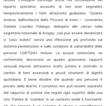
reparto operativo, accusato di non aver segnalato
tempestivamente i fatti all'autorità giudiziaria. “Quanto
emerso dall'inchiesta della Procura di Ivrea – commenta
Daniela Lourdes Falanga, delegata alle carceri nella
segreteria nazionale di Arcigay -,non può essere derubricato
a “caso isolato” senza una riflessione più profonda sul
sistema penitenziario e sulle condizioni di vulnerabilità delle
persone LGBTQIA+ recluse. Le accuse contestate, se
confermate, descrivono un quadro gravissimo: rapporti
sessuali imposti attraverso ricatti, potere e controllo, in
cambio di beni essenziali e piccoli strumenti di dignità
quotidiana. È bene ribadire che quando una persona è
privata della libertà, il consenso non può essere separato
dal rapporto di potere che regola ogni aspetto della sua
vita. Parlare di “scambio” in un contesto simile è fuorviante:
ciò che emerge è un sistema di abuso e sopraffazione