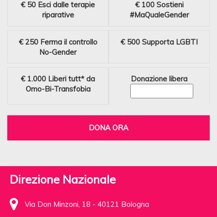
€ 50
Esci dalle terapie
€ 100
Sostieni
riparative
#MaQualeGender
€ 250
Ferma il controllo
€ 500
Supporta LGBTI
No-Gender
€ 1.000
Liberi tutt* da
Donazione libera
Omo-Bi-Transfobia
DONA ORA
Direzione Nazionale
Via Don Minzoni, 18 - 40121 Bologna