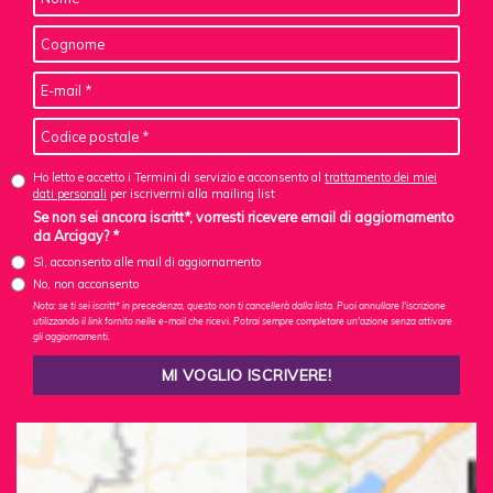
Ho letto e accetto i Termini di servizio e acconsento al
trattamento dei miei
dati personali
per iscrivermi alla mailing list
Se non sei ancora iscritt*, vorresti ricevere email di aggiornamento
da Arcigay? *
Sì, acconsento alle mail di aggiornamento
No, non acconsento
Nota: se ti sei iscritt* in precedenza, questo non ti cancellerà dalla lista. Puoi annullare l'iscrizione
utilizzando il link fornito nelle e-mail che ricevi. Potrai sempre completare un'azione senza attivare
gli aggiornamenti.