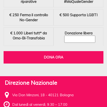
riparative
#MaQualeGender
€ 250
Ferma il controllo
€ 500
Supporta LGBTI
No-Gender
€ 1.000
Liberi tutt* da
Donazione libera
Omo-Bi-Transfobia
DONA ORA
Direzione Nazionale
Via Don Minzoni, 18 - 40121 Bologna
Dal lunedì al venerdì, 9.30 – 17.00