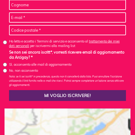
Ho letto e accetto i Termini di servizio e acconsento al
trattamento dei miei
dati personali
per iscrivermi alla mailing list
Se non sei ancora iscritt*, vorresti ricevere email di aggiornamento
da Arcigay? *
Sì, acconsento alle mail di aggiornamento
No, non acconsento
Nota: se ti sei iscritt* in precedenza, questo non ti cancellerà dalla lista. Puoi annullare l'iscrizione
utilizzando il link fornito nelle e-mail che ricevi. Potrai sempre completare un'azione senza attivare
gli aggiornamenti.