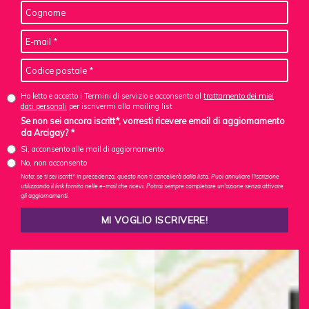
Ho letto e accetto i Termini di servizio e acconsento al
trattamento dei miei
dati personali
per iscrivermi alla mailing list
Se non sei ancora iscritt*, vorresti ricevere email di aggiornamento
da Arcigay? *
Sì, acconsento alle mail di aggiornamento
No, non acconsento
Nota: se ti sei iscritt* in precedenza, questo non ti cancellerà dalla lista. Puoi annullare l'iscrizione
utilizzando il link fornito nelle e-mail che ricevi. Potrai sempre completare un'azione senza attivare
gli aggiornamenti.