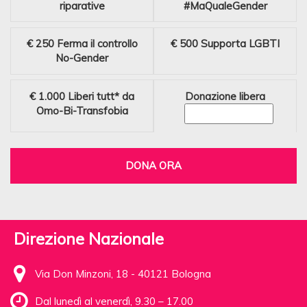
riparative
#MaQualeGender
€ 250
Ferma il controllo
€ 500
Supporta LGBTI
No-Gender
€ 1.000
Liberi tutt* da
Donazione libera
Omo-Bi-Transfobia
DONA ORA
Direzione Nazionale
Via Don Minzoni, 18 - 40121 Bologna
Dal lunedì al venerdì, 9.30 – 17.00