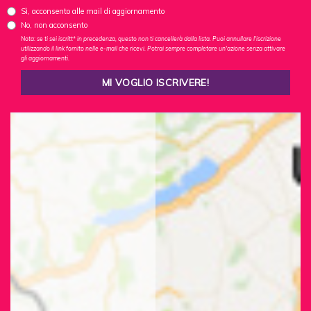
Sì, acconsento alle mail di aggiornamento
No, non acconsento
Nota: se ti sei iscritt* in precedenza, questo non ti cancellerà dalla lista. Puoi annullare l'iscrizione
utilizzando il link fornito nelle e-mail che ricevi. Potrai sempre completare un'azione senza attivare
gli aggiornamenti.