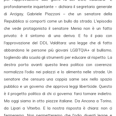
profondamente inquietante – dichiara il segretario generale
di Arcigay, Gabriele Piazzoni – che un senatore della
Repubblica si comporti come un bullo da strada. L'episodio
che vede protagonista il senatore Menia non è un fatto
privato: è il sintomo di una deriva. E fa il paio con
l'approvazione del DDL Valditara: una legge che di fatto
abbandona le persone più giovani LGBTQIA+ al bullismo,
togliendo alla scuola gli strumenti per educare al rispetto. La
destra porta avanti questa linea politica con coerenza:
normalizza l'odio nei palazzi e lo alimenta nelle strade. Un
senatore che censura una coppia same sex nello spazio
pubblico e un governo che approva leggi liberticide. Questo
è il progetto politico di chi ci governa: farci tornare indietro.
Ma oggi siamo in otto piazze italiane. Da Ancona a Torino,
da Lipari a Viterbo. E la nostra risposta è chiara: non ci
fermeremo. Non permetteremo che l'odio diventi legge e