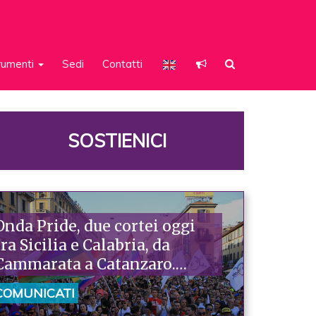
rumenti
Sedi
Contatti
SOSTIENICI
Onda Pride, due cortei oggi
tra Sicilia e Calabria, da
Cammarata a Catanzaro.
Piazzoni: «Raccontano la
COMUNICATI
nostra ostinazione»