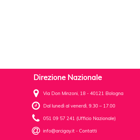
Direzione Nazionale
Via Don Minzoni, 18 - 40121 Bologna
Dal lunedì al venerdì, 9.30 – 17.00
051 09 57 241 (Ufficio Nazionale)
info@arcigay.it
-
Contatti