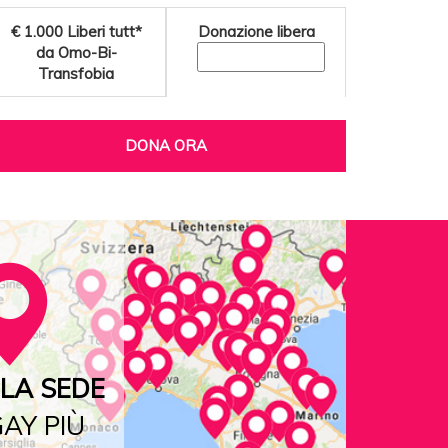
€ 1.000
Liberi tutt*
Donazione libera
da Omo-Bi-
Transfobia
DONA ORA
LA SEDE
AY PIÙ