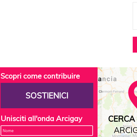
Scopri come contribuire
SOSTIENICI
Unisciti all'onda Arcigay
CERCA 
ARCIG