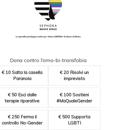
Dona contro l’omo-bi-transfobia
€ 10
Salta la casella
€ 20
Risolvi un
Paranoia
imprevisto
€ 50
Esci dalle
€ 100
Sostieni
terapie riparative
#MaQualeGender
€ 250
Ferma il
€ 500
Supporta
controllo No-Gender
LGBTI