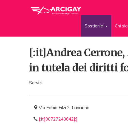
Sostienici
Chi s
[:it]Andrea Cerrone
in tutela dei diritti
Servizi
Via Fabio Filzi 2, Lanciano
[:it]08727243642[:]