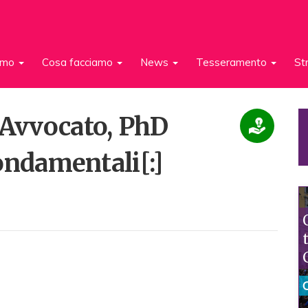
iamo
Cosa facciamo
News
Tesseramento
St
, Avvocato, PhD
 fondamentali[:]