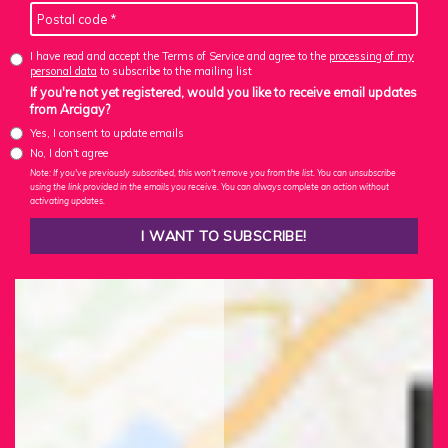
I have read and accept the Terms of Service and agree to the
processing of my
personal data
to subscribe to the mailing list
If you're not yet registered, would you like to receive email updates
from Arcigay?
Yes, I consent to update emails
No, I don't agree
Note: If you've previously subscribed, this won't remove you from the list. You can unsubscribe
using the link provided in the emails you receive. You can always complete an action without
activating updates.