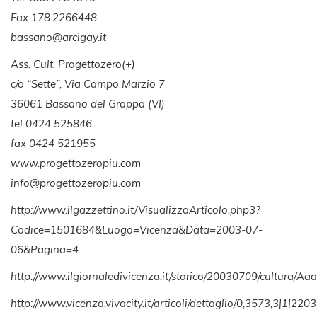
Fax 178.2266448
bassano@arcigay.it
Ass. Cult. Progettozero(+)
c/o “Sette”, Via Campo Marzio 7
36061 Bassano del Grappa (VI)
tel 0424 525846
fax 0424 521955
www.progettozeropiu.com
info@progettozeropiu.com
http://www.ilgazzettino.it/VisualizzaArticolo.php3?
Codice=1501684&Luogo=Vicenza&Data=2003-07-
06&Pagina=4
http://www.ilgiornaledivicenza.it/storico/20030709/cultura/Aa
http://www.vicenza.vivacity.it/articoli/dettaglio/0,3573,3|1|220