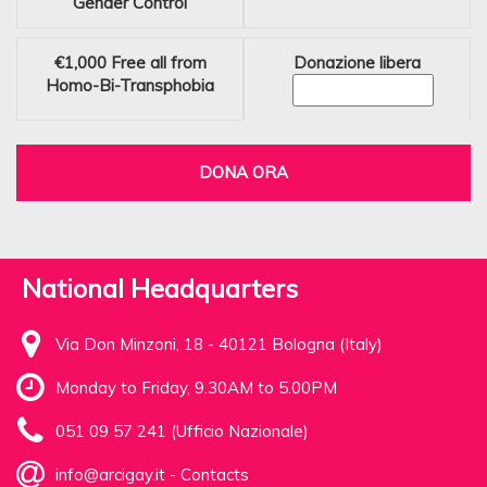
Gender Control
€1,000
Free all from
Donazione libera
Homo-Bi-Transphobia
DONA ORA
National Headquarters
Via Don Minzoni, 18 - 40121 Bologna (Italy)
Monday to Friday, 9.30AM to 5.00PM
051 09 57 241 (Ufficio Nazionale)
info@arcigay.it
-
Contacts