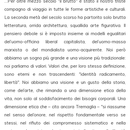
…Per oltre mezzo secolo "il brutto" è stato il nostro triste
compagno di viaggio in tutte le forme artistiche e culturali.
La seconda metà del secolo scorso ha partorito solo brutta
letteratura, orrida architettura, squallida arte figurativa. Il
pensiero debole si è imposto insieme ai modelli egualitari
del’uomo-officina liberal capitalista, del’uomo-massa
marxista o del mondialista uomo-acquirente. Noi però
abbiamo un sogno più grande e una visione più tradizionale:
noi parliamo di valori. Valori che, per loro stessa definizione,
sono eterni e non trascendenti: "identità radicamento,
libertà". Noi abbiamo una visione e un gusto della storia,
come del’arte, che rimanda a una dimensione etica della
vita, non solo al soddisfacimento dei bisogni corporali. Una
dimensione etica che – cito ancora Tremaglia – "si riassume
nel senso del’onore, nel rispetto fondamentale verso se
stessi, nel rifiuto dei compromesso sistematico e nella