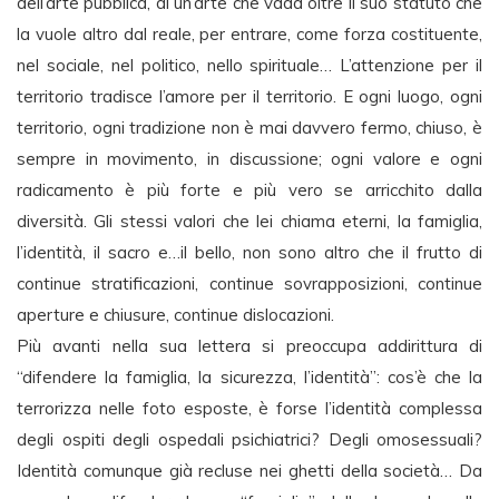
dell’arte pubblica, di un’arte che vada oltre il suo statuto che
la vuole altro dal reale, per entrare, come forza costituente,
nel sociale, nel politico, nello spirituale… L’attenzione per il
territorio tradisce l’amore per il territorio. E ogni luogo, ogni
territorio, ogni tradizione non è mai davvero fermo, chiuso, è
sempre in movimento, in discussione; ogni valore e ogni
radicamento è più forte e più vero se arricchito dalla
diversità. Gli stessi valori che lei chiama eterni, la famiglia,
l’identità, il sacro e…il bello, non sono altro che il frutto di
continue stratificazioni, continue sovrapposizioni, continue
aperture e chiusure, continue dislocazioni.
Più avanti nella sua lettera si preoccupa addirittura di
“difendere la famiglia, la sicurezza, l’identità”: cos’è che la
terrorizza nelle foto esposte, è forse l’identità complessa
degli ospiti degli ospedali psichiatrici? Degli omosessuali?
Identità comunque già recluse nei ghetti della società… Da