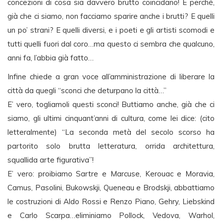
concezioni di cosa sia davvero brutto coincidano! E perché,
già che ci siamo, non facciamo sparire anche i brutti? E quelli
un po’ strani? E quelli diversi, e i poeti e gli artisti scomodi e
tutti quelli fuori dal coro…ma questo ci sembra che qualcuno,
anni fa, l’abbia già fatto…
Infine chiede a gran voce all’amministrazione di liberare la
città da quegli “sconci che deturpano la città…”
E’ vero, togliamoli questi sconci! Buttiamo anche, già che ci
siamo, gli ultimi cinquant’anni di cultura, come lei dice: (cito
letteralmente) “La seconda metà del secolo scorso ha
partorito solo brutta letteratura, orrida architettura,
squallida arte figurativa”!
E’ vero: proibiamo Sartre e Marcuse, Kerouac e Moravia,
Camus, Pasolini, Bukowskji, Queneau e Brodskji, abbattiamo
le costruzioni di Aldo Rossi e Renzo Piano, Gehry, Liebskind
e Carlo Scarpa…eliminiamo Pollock, Vedova, Warhol,