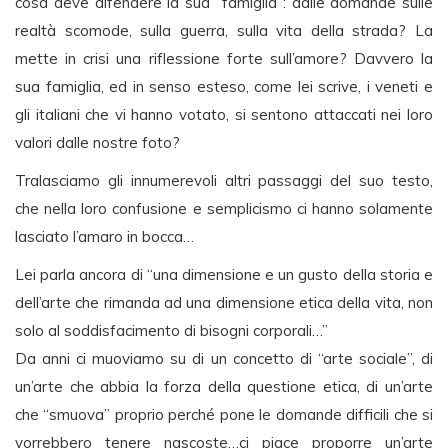
cosa deve difendere la sua “famiglia”: dalle domande sulle
realtà scomode, sulla guerra, sulla vita della strada? La
mette in crisi una riflessione forte sull’amore? Davvero la
sua famiglia, ed in senso esteso, come lei scrive, i veneti e
gli italiani che vi hanno votato, si sentono attaccati nei loro
valori dalle nostre foto?
Tralasciamo gli innumerevoli altri passaggi del suo testo,
che nella loro confusione e semplicismo ci hanno solamente
lasciato l’amaro in bocca…
Lei parla ancora di “una dimensione e un gusto della storia e
dell’arte che rimanda ad una dimensione etica della vita, non
solo al soddisfacimento di bisogni corporali…”
Da anni ci muoviamo su di un concetto di “arte sociale”, di
un’arte che abbia la forza della questione etica, di un’arte
che “smuova” proprio perché pone le domande difficili che si
vorrebbero tenere nascoste…ci piace proporre un’arte