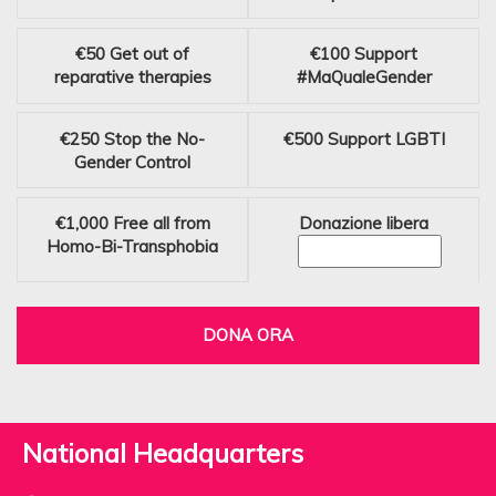
€50
Get out of
€100
Support
reparative therapies
#MaQualeGender
€250
Stop the No-
€500
Support LGBTI
Gender Control
€1,000
Free all from
Donazione libera
Homo-Bi-Transphobia
DONA ORA
National Headquarters