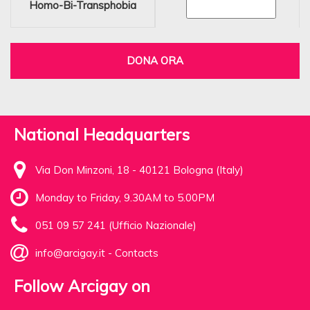
Homo-Bi-Transphobia
DONA ORA
National Headquarters
Via Don Minzoni, 18 - 40121 Bologna (Italy)
Monday to Friday, 9.30AM to 5.00PM
051 09 57 241 (Ufficio Nazionale)
info@arcigay.it
-
Contacts
Follow Arcigay on