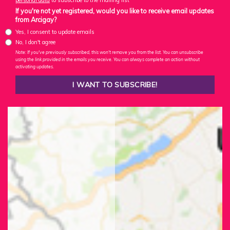
personal data
to subscribe to the mailing list
If you're not yet registered, would you like to receive email updates
from Arcigay?
Yes, I consent to update emails
No, I don't agree
Note: If you've previously subscribed, this won't remove you from the list. You can unsubscribe
using the link provided in the emails you receive. You can always complete an action without
activating updates.