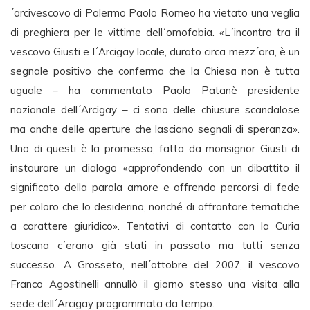
´arcivescovo di Palermo Paolo Romeo ha vietato una veglia
di preghiera per le vittime dell´omofobia. «L´incontro tra il
vescovo Giusti e l´Arcigay locale, durato circa mezz´ora, è un
segnale positivo che conferma che la Chiesa non è tutta
uguale – ha commentato Paolo Patanè presidente
nazionale dell´Arcigay – ci sono delle chiusure scandalose
ma anche delle aperture che lasciano segnali di speranza».
Uno di questi è la promessa, fatta da monsignor Giusti di
instaurare un dialogo «approfondendo con un dibattito il
significato della parola amore e offrendo percorsi di fede
per coloro che lo desiderino, nonché di affrontare tematiche
a carattere giuridico». Tentativi di contatto con la Curia
toscana c´erano già stati in passato ma tutti senza
successo. A Grosseto, nell´ottobre del 2007, il vescovo
Franco Agostinelli annullò il giorno stesso una visita alla
sede dell´Arcigay programmata da tempo.