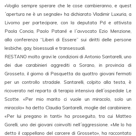
«Voglio sempre sperare che le cose cambieranno, e quest
´apertura ne è un segnale» ha dichiarato Vladimir Luxuria, a
Livorno per partecipare, con la deputata Pd e attivista
Paola Concia, Paolo Patané e l´avvocato Ezio Menzione,
alla conferenza “Liberi di Essere” sui diritti delle persone
lesbiche, gay, bisessuali e transessuali.
RESTANO molto gravi le condizioni di Antonio Santarelli, uno
dei due carabinieri aggrediti a Sorano, in provincia di
Grosseto, il giorno di Pasquetta da quattro giovani fermati
per un controllo stradale. Santarelli, colpito alla testa, è
ricoverato nel reparto di terapia intensiva dell´ospedale Le
Scotte. «Per mio marito ci vuole un miracolo, solo un
miracolo» ha detto Claudia Santarelli, moglie del carabiniere.
«Per lui pregano in tanti» ha proseguito, tra cui Matteo
Gorelli, uno dei giovani coinvolti nell´aggressione. «Me lo ha
detto il cappellano del carcere di Grosseto», ha raccontato