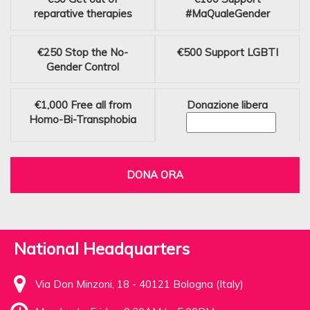
reparative therapies
#MaQualeGender
€250
Stop the No-
€500
Support LGBTI
Gender Control
€1,000
Free all from
Donazione libera
Homo-Bi-Transphobia
DONA ORA
National Headquarters
Via Don Minzoni, 18 - 40121 Bologna (Italy)