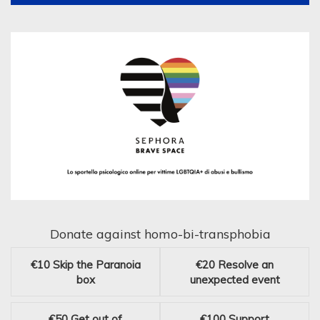
Donate against homo-bi-transphobia
€10
Skip the Paranoia
€20
Resolve an
box
unexpected event
€50
Get out of
€100
Support