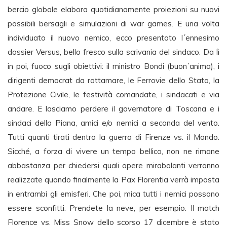
bercio globale elabora quotidianamente proiezioni su nuovi
possibili bersagli e simulazioni di war games. E una volta
individuato il nuovo nemico, ecco presentato l´ennesimo
dossier Versus, bello fresco sulla scrivania del sindaco. Da lì
in poi, fuoco sugli obiettivi: il ministro Bondi (buon´anima), i
dirigenti democrat da rottamare, le Ferrovie dello Stato, la
Protezione Civile, le festività comandate, i sindacati e via
andare. E lasciamo perdere il governatore di Toscana e i
sindaci della Piana, amici e/o nemici a seconda del vento.
Tutti quanti tirati dentro la guerra di Firenze vs. il Mondo.
Sicché, a forza di vivere un tempo bellico, non ne rimane
abbastanza per chiedersi quali opere mirabolanti verranno
realizzate quando finalmente la Pax Florentia verrà imposta
in entrambi gli emisferi. Che poi, mica tutti i nemici possono
essere sconfitti. Prendete la neve, per esempio. Il match
Florence vs. Miss Snow dello scorso 17 dicembre è stato