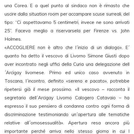
una Corea. E a quel punto al sindaco non è rimasto che
uscire dalla situation room per accampare scuse surreali, del
tipo: “Ci aspettavamo 5 centimetri, invece ne sono arrivati
25”. Faceva meglio a riservarsela per Firenze vs. John
Holmes.
«ACCOGLIERE non è altro che l´inizio di un dialogo». E´
quanto ha detto il vescovo di Livorno Simone Giusti dopo
aver incontrato negli uffici della Curia una delegazione dell
´Arcigay livornese. Primo ed unico caso avvenuto in
Toscana, l´incontro, definito «sereno e pacato», potrebbe
ripetersi già il mese prossimo. «Il vescovo – racconta il
segretario dell´Arcigay Livorno Calogero Catavaio – ha
espresso il suo pensiero di condanna contro ogni forma di
discriminazione testimoniando un´apertura alle tematiche
relative all´omosessualità». Apertura resa ancora più
importante perché arriva nello stesso giorno in cui l