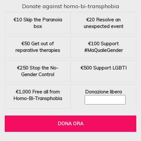
Donate against homo-bi-transphobia
€10
Skip the Paranoia
€20
Resolve an
box
unexpected event
€50
Get out of
€100
Support
reparative therapies
#MaQualeGender
€250
Stop the No-
€500
Support LGBTI
Gender Control
€1,000
Free all from
Donazione libera
Homo-Bi-Transphobia
DONA ORA