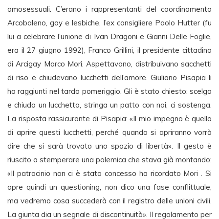
omosessuali. C’erano i rappresentanti del coordinamento
Arcobaleno, gay e lesbiche, l’ex consigliere Paolo Hutter (fu
lui a celebrare l’unione di Ivan Dragoni e Gianni Delle Foglie,
era il 27 giugno 1992), Franco Grillini, il presidente cittadino
di Arcigay Marco Mori. Aspettavano, distribuivano sacchetti
di riso e chiudevano lucchetti dell’amore. Giuliano Pisapia li
ha raggiunti nel tardo pomeriggio. Gli è stato chiesto: scelga
e chiuda un lucchetto, stringa un patto con noi, ci sostenga.
La risposta rassicurante di Pisapia: «Il mio impegno è quello
di aprire questi lucchetti, perché quando si apriranno vorrà
dire che si sarà trovato uno spazio di libertà». Il gesto è
riuscito a stemperare una polemica che stava già montando:
«Il patrocinio non ci è stato concesso ha ricordato Mori . Si
apre quindi un questioning, non dico una fase conflittuale,
ma vedremo cosa succederà con il registro delle unioni civili.
La giunta dia un segnale di discontinuità». Il regolamento per