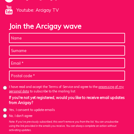
Youtube: Arcigay TV
Join the Arcigay wave
I have read and accept the Terms of Service and agree to the
processing of my
personal data
to subscribe to the mailing list
If you're not yet registered, would you like to receive email updates
from Arcigay?
Yes, I consent to update emails
No, I don't agree
Note: If you've previously subscribed, this won't remove you from the list. You can unsubscribe
using the link provided in the emails you receive. You can always complete an action without
activating updates.