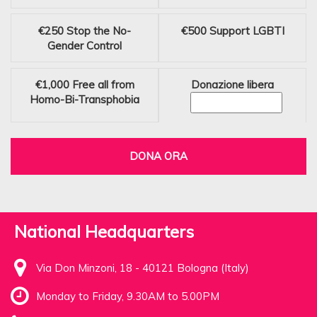
€250
Stop the No-
€500
Support LGBTI
Gender Control
€1,000
Free all from
Donazione libera
Homo-Bi-Transphobia
DONA ORA
National Headquarters
Via Don Minzoni, 18 - 40121 Bologna (Italy)
Monday to Friday, 9.30AM to 5.00PM