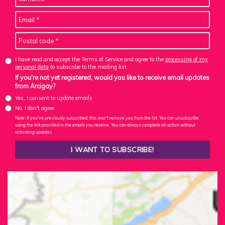
I have read and accept the Terms of Service and agree to the
processing of my
personal data
to subscribe to the mailing list
If you're not yet registered, would you like to receive email updates
from Arcigay?
Yes, I consent to update emails
No, I don't agree
Note: If you've previously subscribed, this won't remove you from the list. You can unsubscribe
using the link provided in the emails you receive. You can always complete an action without
activating updates.