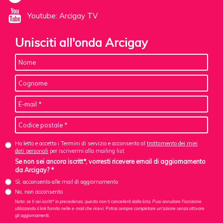
Youtube: Arcigay TV
Unisciti all'onda Arcigay
Ho letto e accetto i Termini di servizio e acconsento al
trattamento dei miei
dati personali
per iscrivermi alla mailing list
Se non sei ancora iscritt*, vorresti ricevere email di aggiornamento
da Arcigay? *
Sì, acconsento alle mail di aggiornamento
No, non acconsento
Nota: se ti sei iscritt* in precedenza, questo non ti cancellerà dalla lista. Puoi annullare l'iscrizione
utilizzando il link fornito nelle e-mail che ricevi. Potrai sempre completare un'azione senza attivare
gli aggiornamenti.