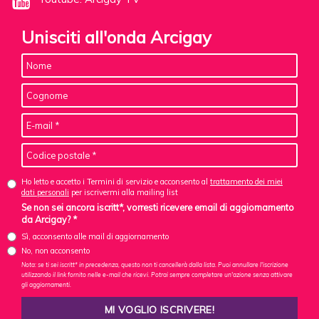
Unisciti all'onda Arcigay
Ho letto e accetto i Termini di servizio e acconsento al
trattamento dei miei
dati personali
per iscrivermi alla mailing list
Se non sei ancora iscritt*, vorresti ricevere email di aggiornamento
da Arcigay? *
Sì, acconsento alle mail di aggiornamento
No, non acconsento
Nota: se ti sei iscritt* in precedenza, questo non ti cancellerà dalla lista. Puoi annullare l'iscrizione
utilizzando il link fornito nelle e-mail che ricevi. Potrai sempre completare un'azione senza attivare
gli aggiornamenti.