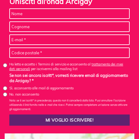
Unisciti all'onda Arcigay
Ho letto e accetto i Termini di servizio e acconsento al
trattamento dei miei
dati personali
per iscrivermi alla mailing list
Se non sei ancora iscritt*, vorresti ricevere email di aggiornamento
da Arcigay? *
Sì, acconsento alle mail di aggiornamento
No, non acconsento
Nota: se ti sei iscritt* in precedenza, questo non ti cancellerà dalla lista. Puoi annullare l'iscrizione
utilizzando il link fornito nelle e-mail che ricevi. Potrai sempre completare un'azione senza attivare
gli aggiornamenti.