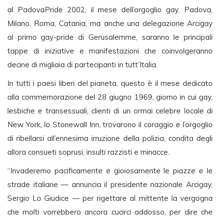
al PadovaPride 2002, il mese dell’orgoglio gay. Padova,
Milano, Roma, Catania, ma anche una delegazione Arcigay
al primo gay-pride di Gerusalemme, saranno le principali
tappe di iniziative e manifestazioni che coinvolgeranno
decine di migliaia di partecipanti in tutt’Italia.
In tutti i paesi liberi del pianeta, questo è il mese dedicato
alla commemorazione del 28 giugno 1969, giorno in cui gay,
lesbiche e transessuali, clienti di un ormai celebre locale di
New York, lo Stonewall Inn, trovarono il coraggio e l’orgoglio
di ribellarsi all’ennesima irruzione della polizia, condita degli
allora consueti soprusi, insulti razzisti e minacce.
“Invaderemo pacificamente e gioiosamente le piazze e le
strade italiane — annuncia il presidente nazionale Arcigay,
Sergio Lo Giudice — per rigettare al mittente la vergogna
che molti vorrebbero ancora cucirci addosso, per dire che