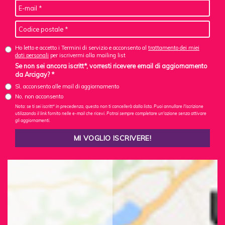
Ho letto e accetto i Termini di servizio e acconsento al
trattamento dei miei
dati personali
per iscrivermi alla mailing list
Se non sei ancora iscritt*, vorresti ricevere email di aggiornamento
da Arcigay? *
Sì, acconsento alle mail di aggiornamento
No, non acconsento
Nota: se ti sei iscritt* in precedenza, questo non ti cancellerà dalla lista. Puoi annullare l'iscrizione
utilizzando il link fornito nelle e-mail che ricevi. Potrai sempre completare un'azione senza attivare
gli aggiornamenti.