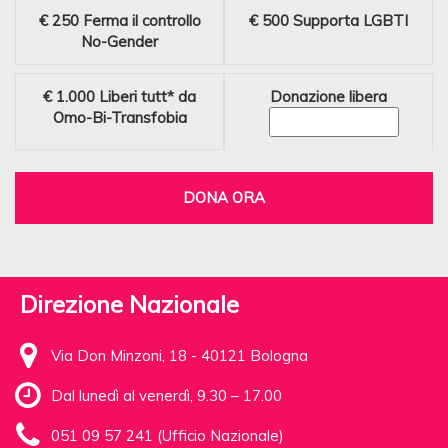
€ 250
Ferma il controllo
€ 500
Supporta LGBTI
No-Gender
€ 1.000
Liberi tutt* da
Donazione libera
Omo-Bi-Transfobia
DONA ORA
Direzione Nazionale
Via Don Minzoni, 18 - 40121 Bologna
Dal lunedì al venerdì, 9.30 – 17.00
051 09 57 241 (Ufficio Nazionale)