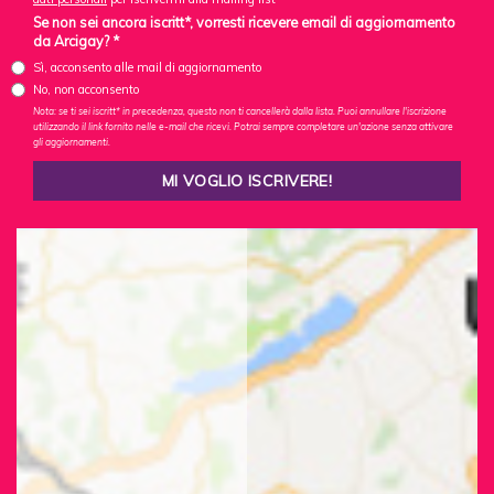
Se non sei ancora iscritt*, vorresti ricevere email di aggiornamento
da Arcigay? *
Sì, acconsento alle mail di aggiornamento
No, non acconsento
Nota: se ti sei iscritt* in precedenza, questo non ti cancellerà dalla lista. Puoi annullare l'iscrizione
utilizzando il link fornito nelle e-mail che ricevi. Potrai sempre completare un'azione senza attivare
gli aggiornamenti.