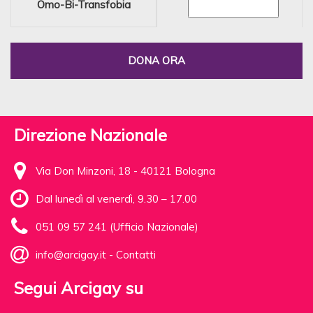
Omo-Bi-Transfobia
DONA ORA
Direzione Nazionale
Via Don Minzoni, 18 - 40121 Bologna
Dal lunedì al venerdì, 9.30 – 17.00
051 09 57 241 (Ufficio Nazionale)
info@arcigay.it
-
Contatti
Segui Arcigay su