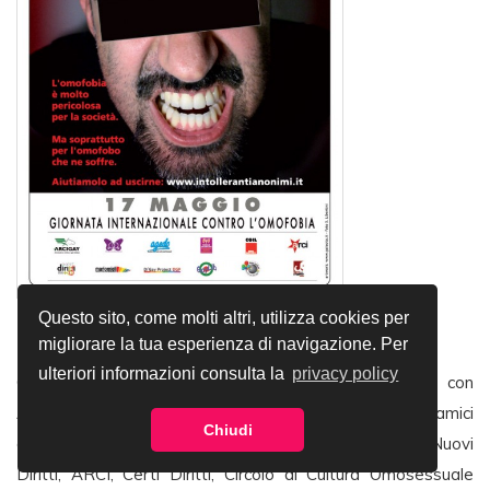
Questo sito, come molti altri, utilizza cookies per
migliorare la tua esperienza di navigazione. Per
ulteriori informazioni consulta la
privacy policy
Campagna nazionale di Arcigay, in collaborazione con
ArciLesbica, Agedo – Associazione genitori, parenti e amici
Chiudi
di omosessuali, Famiglie Arcobaleno CGIL – Ufficio Nuovi
Diritti, ARCI, Certi Diritti, Circolo di Cultura Omosessuale