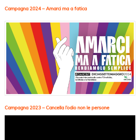
Campagna 2024 – Amarci ma a fatica
Campagna 2023 – Cancella l’odio non le persone