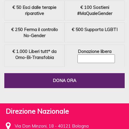
€ 50
Esci dalle terapie
€ 100
Sostieni
riparative
#MaQualeGender
€ 250
Ferma il controllo
€ 500
Supporta LGBTI
No-Gender
€ 1.000
Liberi tutt* da
Donazione libera
Omo-Bi-Transfobia
DONA ORA
Direzione Nazionale
Via Don Minzoni, 18 - 40121 Bologna