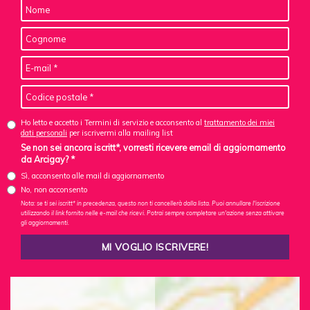
Ho letto e accetto i Termini di servizio e acconsento al
trattamento dei miei
dati personali
per iscrivermi alla mailing list
Se non sei ancora iscritt*, vorresti ricevere email di aggiornamento
da Arcigay? *
Sì, acconsento alle mail di aggiornamento
No, non acconsento
Nota: se ti sei iscritt* in precedenza, questo non ti cancellerà dalla lista. Puoi annullare l'iscrizione
utilizzando il link fornito nelle e-mail che ricevi. Potrai sempre completare un'azione senza attivare
gli aggiornamenti.