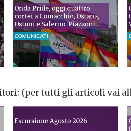
Onda Pride, oggi quattro
cortei a Comacchio, Ostana,
Ostuni e Salerno. Piazzoni
(Arcigay): “Mentre in Niger si
COMUNICATI
criminalizza l’omosessualità,
l’Italia parla di remigrazione:
serve una politica umana, che
metta al centro i diritti”
ri: (per tutti gli articoli vai a
Escursione Agosto 2026