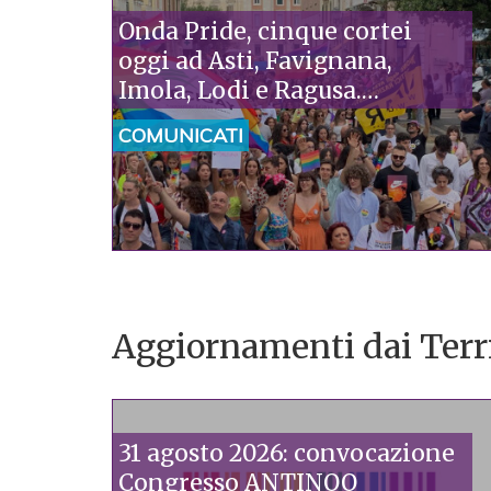
Onda Pride, cinque cortei
oggi ad Asti, Favignana,
Imola, Lodi e Ragusa.
Piazzoni (Arcigay):
COMUNICATI
“Solidarietà ai pediatri di SIP
e ACP, attaccati da Pro Vita. È
assurdo che fanatici accusino
gli scienziati di fare
ideologia”
Aggiornamenti dai Territo
31 agosto 2026: convocazione
Congresso ANTINOO