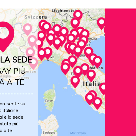
LA SEDE
AY PIÙ
A A TE
 presente su
à italiane
al è la sede
itato più
a a te.