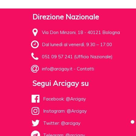
Direzione Nazionale
Via Don Minzoni, 18 - 40121 Bologna
Dal lunedì al venerdì, 9.30 – 17.00
051 09 57 241 (Ufficio Nazionale)
info@arcigay.it
-
Contatti
Segui Arcigay su
Facebook: @Arcigay
Instagram: @Arcigay
Twitter: @arcigay
Telegram: @arcigay