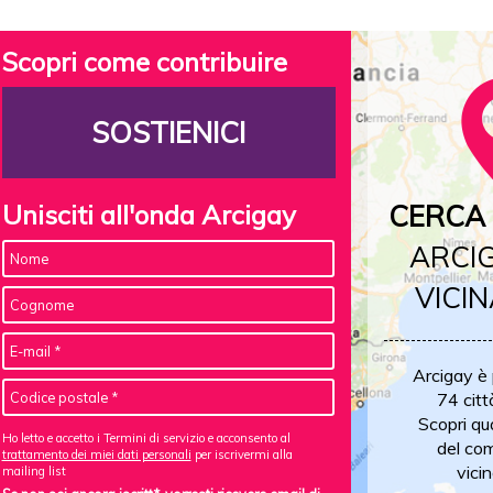
Scopri come contribuire
SOSTIENICI
Unisciti all'onda Arcigay
CERCA 
ARCIG
VICIN
Arcigay è
74 citt
Scopri qu
Ho letto e accetto i Termini di servizio e acconsento al
del com
trattamento dei miei dati personali
per iscrivermi alla
vicin
mailing list