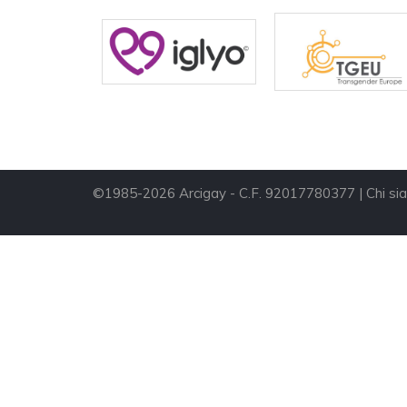
©1985-2026 Arcigay - C.F. 92017780377 |
Chi si