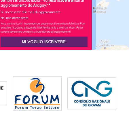
Se non sei ancora iscritt*, vorresti ricevere email di
aggiornamento da Arcigay? *
Sì, acconsento alle mail di aggiornamento
No, non acconsento
Nota: se ti sei iscritt* in precedenza, questo non ti cancellerà dalla lista. Puoi
annullare l'iscrizione utilizzando il link fornito nelle e-mail che ricevi. Potrai
sempre completare un'azione senza attivare gli aggiornamenti.