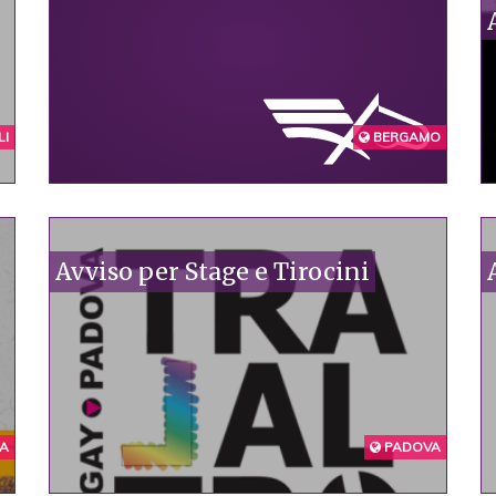
I
BERGAMO
Avviso per Stage e Tirocini
A
PADOVA