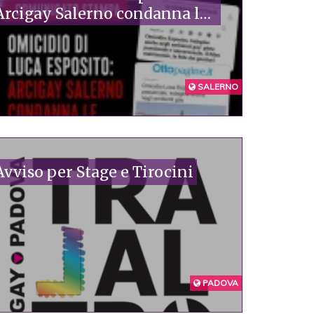
Arcigay Salerno condanna le
speculazioni sulla presunta
vita privata della vittima
SALERNO
Avviso per Stage e Tirocini
PADOVA