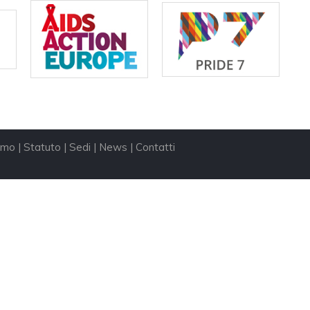
amo
|
Statuto
|
Sedi
|
News
|
Contatti