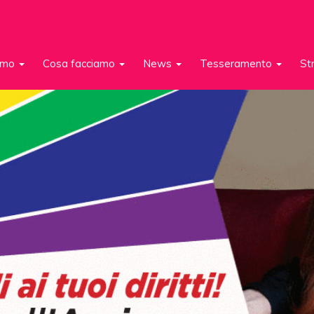
iamo
Cosa facciamo
News
Tesseramento
St