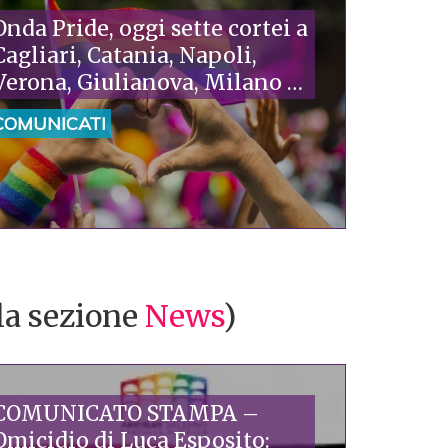
Onda Pride, oggi sette cortei a
Cagliari, Catania, Napoli,
Verona, Giulianova, Milano e
Taranto. Piazzoni (Arcigay):
COMUNICATI
“La tragedia di Camaiore è la
verità che il governo non
vuole vedere: l’omofobia
uccide”
lla sezione
News
)
COMUNICATO STAMPA –
Omicidio di Luca Esposito: