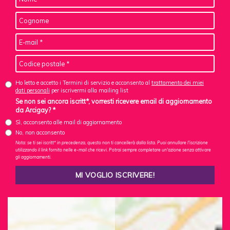
Ho letto e accetto i Termini di servizio e acconsento al
trattamento dei miei
dati personali
per iscrivermi alla mailing list
Se non sei ancora iscritt*, vorresti ricevere email di aggiornamento
da Arcigay? *
Sì, acconsento alle mail di aggiornamento
No, non acconsento
Nota: se ti sei iscritt* in precedenza, questo non ti cancellerà dalla lista. Puoi annullare l'iscrizione
utilizzando il link fornito nelle e-mail che ricevi. Potrai sempre completare un'azione senza attivare
gli aggiornamenti.