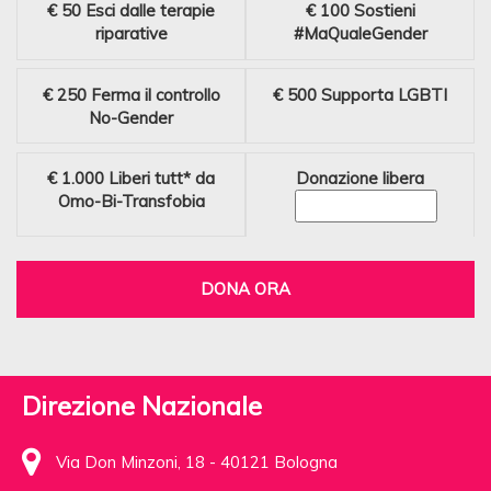
€ 50
Esci dalle terapie
€ 100
Sostieni
riparative
#MaQualeGender
€ 250
Ferma il controllo
€ 500
Supporta LGBTI
No-Gender
€ 1.000
Liberi tutt* da
Donazione libera
Omo-Bi-Transfobia
DONA ORA
Direzione Nazionale
Via Don Minzoni, 18 - 40121 Bologna