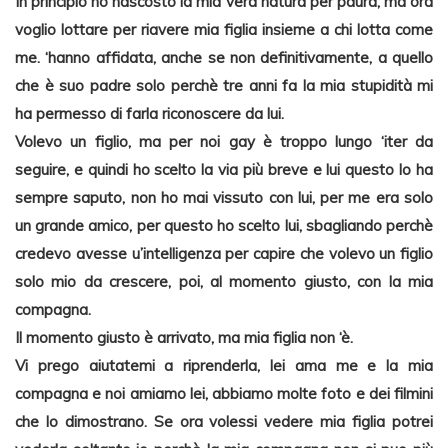
In principio ho nascosto la mia vera natura per paura, ma ora
voglio lottare per riavere mia figlia insieme a chi lotta come
me. ‘hanno affidata, anche se non definitivamente, a quello
che è suo padre solo perchè tre anni fa la mia stupidità mi
ha permesso di farla riconoscere da lui.
Volevo un figlio, ma per noi gay è troppo lungo ‘iter da
seguire, e quindi ho scelto la via più breve e lui questo lo ha
sempre saputo, non ho mai vissuto con lui, per me era solo
un grande amico, per questo ho scelto lui, sbagliando perchè
credevo avesse u’intelligenza per capire che volevo un figlio
solo mio da crescere, poi, al momento giusto, con la mia
compagna.
Il momento giusto è arrivato, ma mia figlia non ‘è.
Vi prego aiutatemi a riprenderla, lei ama me e la mia
compagna e noi amiamo lei, abbiamo molte foto e dei filmini
che lo dimostrano. Se ora volessi vedere mia figlia potrei