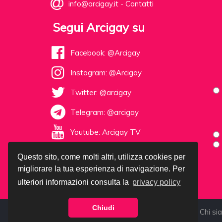
info@arcigay.it
-
Contatti
Segui Arcigay su
Facebook: @Arcigay
Instagram: @Arcigay
Twitter: @arcigay
Telegram: @arcigay
Youtube: Arcigay TV
Questo sito, come molti altri, utilizza cookies per
migliorare la tua esperienza di navigazione. Per
ulteriori informazioni consulta la
privacy policy
Chiudi
©1985-2026 Arcigay - C.F. 92017780377 |
Chi si