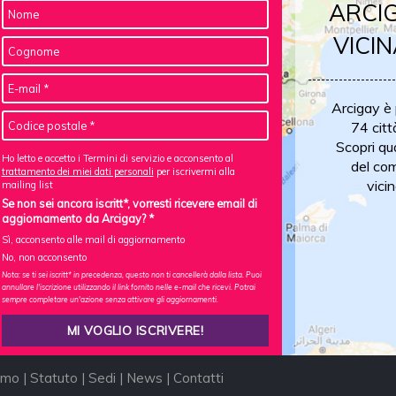
ARCIG
VICIN
Arcigay è
74 citt
Scopri qu
Ho letto e accetto i Termini di servizio e acconsento al
del com
trattamento dei miei dati personali
per iscrivermi alla
vicin
mailing list
Se non sei ancora iscritt*, vorresti ricevere email di
aggiornamento da Arcigay? *
Sì, acconsento alle mail di aggiornamento
No, non acconsento
Nota: se ti sei iscritt* in precedenza, questo non ti cancellerà dalla lista. Puoi
annullare l'iscrizione utilizzando il link fornito nelle e-mail che ricevi. Potrai
sempre completare un'azione senza attivare gli aggiornamenti.
amo
|
Statuto
|
Sedi
|
News
|
Contatti