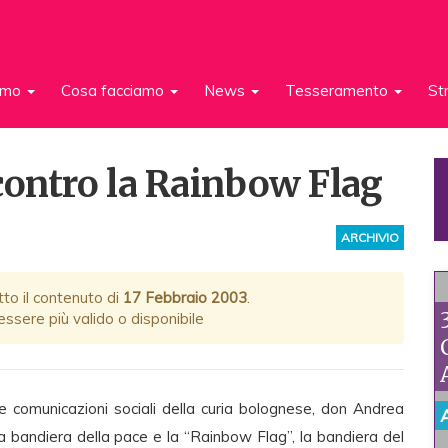
iamo
Cosa facciamo
News
Tesseramento
St
contro la Rainbow Flag
ARCHIVIO
tto il contenuto di
17 Febbraio 2003
.
ssere più valido o disponibile
le comunicazioni sociali della curia bolognese, don Andrea
la bandiera della pace e la “Rainbow Flag”, la bandiera del