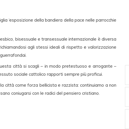
glia ‘esposizione della bandiera della pace nelle parrocchie
lesbico, bisessuale e transessuale internazionale è diversa
chiamandosi agli stessi ideali di rispetto e valorizzazione
 guerrafondai.
uesta città si scagli – in modo pretestuoso e arrogante –
essuto sociale cattolico rapporti sempre più proficui.
alla città come forza bellicista e razzista: continuiamo a non
o coniugarsi con le radici del pensiero cristiano.