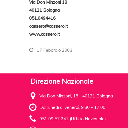
Via Don Minzoni 18
40121 Bologna
051.6494416
cassero@cassero.it
www.cassero.it
17 Febbraio 2003
Direzione Nazionale
Via Don Minzoni, 18 - 40121 Bologna
Dal lunedì al venerdì, 9.30 – 17.00
051 09 57 241 (Ufficio Nazionale)