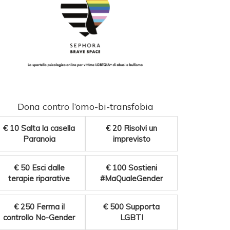
Dona contro l’omo-bi-transfobia
€ 10
Salta la casella
€ 20
Risolvi un
Paranoia
imprevisto
€ 50
Esci dalle
€ 100
Sostieni
terapie riparative
#MaQualeGender
€ 250
Ferma il
€ 500
Supporta
controllo No-Gender
LGBTI