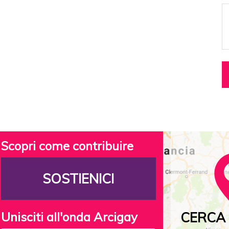
Scopri come contribuire
SOSTIENICI
Unisciti all'onda Arcigay
CERCA 