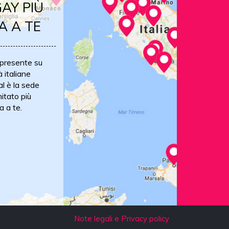
AY PIÙ
A A TE
 presente su
à italiane
al è la sede
itato più
a a te.
Note legali e Privacy policy