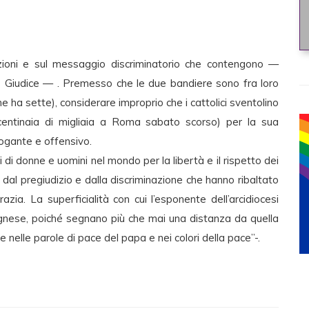
azioni e sul messaggio discriminatorio che contengono —
Lo Giudice — . Premesso che le due bandiere sono fra loro
 ne ha sette), considerare improprio che i cattolici sventolino
entinaia di migliaia a Roma sabato scorso) per la sua
rogante e offensivo.
i di donne e uomini nel mondo per la libertà e il rispetto dei
e dal pregiudizio e dalla discriminazione che hanno ribaltato
zia. La superficialità con cui l’esponente dell’arcidiocesi
lognese, poiché segnano più che mai una distanza da quella
 nelle parole di pace del papa e nei colori della pace”-.