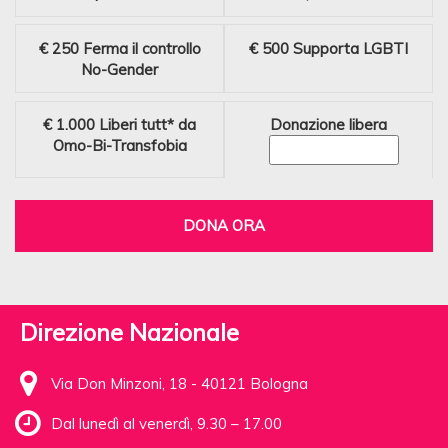
€ 250
Ferma il controllo
€ 500
Supporta LGBTI
No-Gender
€ 1.000
Liberi tutt* da
Donazione libera
Omo-Bi-Transfobia
DONA ORA
Direzione Nazionale
Via Don Minzoni, 18 - 40121 Bologna
Dal lunedì al venerdì, 9.30 – 17.00