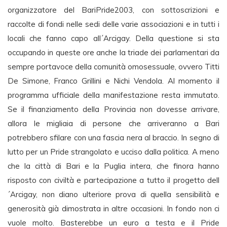
organizzatore del BariPride2003, con sottoscrizioni e
raccolte di fondi nelle sedi delle varie associazioni e in tutti i
locali che fanno capo all´Arcigay. Della questione si sta
occupando in queste ore anche la triade dei parlamentari da
sempre portavoce della comunità omosessuale, ovvero Titti
De Simone, Franco Grillini e Nichi Vendola. Al momento il
programma ufficiale della manifestazione resta immutato.
Se il finanziamento della Provincia non dovesse arrivare,
allora le migliaia di persone che arriveranno a Bari
potrebbero sfilare con una fascia nera al braccio. In segno di
lutto per un Pride strangolato e ucciso dalla politica. A meno
che la città di Bari e la Puglia intera, che finora hanno
risposto con civiltà e partecipazione a tutto il progetto dell
´Arcigay, non diano ulteriore prova di quella sensibilità e
generosità già dimostrata in altre occasioni. In fondo non ci
vuole molto. Basterebbe un euro a testa e il Pride