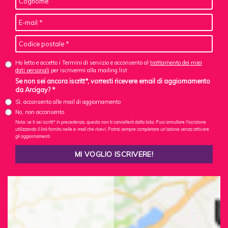
Ho letto e accetto i Termini di servizio e acconsento al
trattamento dei miei
dati personali
per iscrivermi alla mailing list
Se non sei ancora iscritt*, vorresti ricevere email di aggiornamento
da Arcigay? *
Sì, acconsento alle mail di aggiornamento
No, non acconsento
Nota: se ti sei iscritt* in precedenza, questo non ti cancellerà dalla lista. Puoi annullare l'iscrizione
utilizzando il link fornito nelle e-mail che ricevi. Potrai sempre completare un'azione senza attivare
gli aggiornamenti.