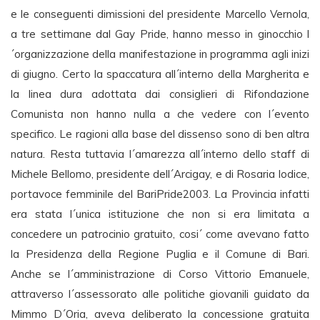
e le conseguenti dimissioni del presidente Marcello Vernola,
a tre settimane dal Gay Pride, hanno messo in ginocchio l
´organizzazione della manifestazione in programma agli inizi
di giugno. Certo la spaccatura all´interno della Margherita e
la linea dura adottata dai consiglieri di Rifondazione
Comunista non hanno nulla a che vedere con l´evento
specifico. Le ragioni alla base del dissenso sono di ben altra
natura. Resta tuttavia l´amarezza all´interno dello staff di
Michele Bellomo, presidente dell´Arcigay, e di Rosaria Iodice,
portavoce femminile del BariPride2003. La Provincia infatti
era stata l´unica istituzione che non si era limitata a
concedere un patrocinio gratuito, cosi´ come avevano fatto
la Presidenza della Regione Puglia e il Comune di Bari.
Anche se l´amministrazione di Corso Vittorio Emanuele,
attraverso l´assessorato alle politiche giovanili guidato da
Mimmo D´Oria, aveva deliberato la concessione gratuita