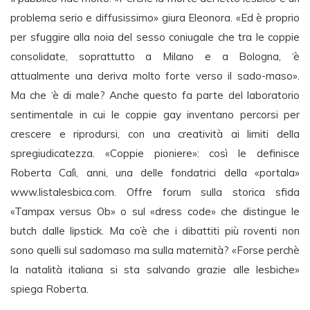
problema serio e diffusissimo» giura Eleonora. «Ed è proprio
per sfuggire alla noia del sesso coniugale che tra le coppie
consolidate, soprattutto a Milano e a Bologna, ‘è
attualmente una deriva molto forte verso il sado-maso».
Ma che ‘è di male? Anche questo fa parte del laboratorio
sentimentale in cui le coppie gay inventano percorsi per
crescere e riprodursi, con una creatività ai limiti della
spregiudicatezza. «Coppie pioniere»: così le definisce
Roberta Calì, anni, una delle fondatrici della «portala»
www.listalesbica.com. Offre forum sulla storica sfida
«Tampax versus Ob» o sul «dress code» che distingue le
butch dalle lipstick. Ma co’è che i dibattiti più roventi non
sono quelli sul sadomaso ma sulla maternità? «Forse perchè
la natalità italiana si sta salvando grazie alle lesbiche»
spiega Roberta.