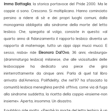
Imma Battaglia
, la storica portavoce del Pride 2000. Ma le
coppie ci sono. Crescono. Si moltiplicano. Hanno cominciato
persino a ridere di sè e dei propri luoghi comuni, dalla
monogamia obbligata alla sindrome della morte del letto
lesbico. Che, spiegata al volgo, consiste in questo: «al
quarto anno di fidanzamento il rapporto lesbico diventa un
rapporto di maternage, tutto un cippi cippi mucci mucci. E
sesso, nisba» ride
Eleonora Dal’Ovo
, 36 anni, «lesbiurga»
(drammaturga lesbica) milanese, che alle vicissitudini delle
lesbocoppie ha dedicato una piece che gira
ininterrottamente da cinque anni. Parla di quel tal libro
arrivato dal’America, Polifidelity, che nel’97 ha sfasciato la
comunità lesbica meneghina perchè offriva, come via di fuga
alla sindrome suddetta, la ricetta della coppia «insieme-non
insieme». Aperta, insomma. Un disastro.
Il pubblico ride molto. «Perchè la morte del letto lesbico è un