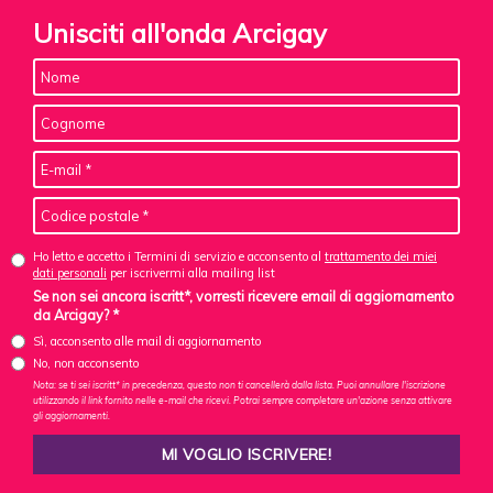
Unisciti all'onda Arcigay
Ho letto e accetto i Termini di servizio e acconsento al
trattamento dei miei
dati personali
per iscrivermi alla mailing list
Se non sei ancora iscritt*, vorresti ricevere email di aggiornamento
da Arcigay? *
Sì, acconsento alle mail di aggiornamento
No, non acconsento
Nota: se ti sei iscritt* in precedenza, questo non ti cancellerà dalla lista. Puoi annullare l'iscrizione
utilizzando il link fornito nelle e-mail che ricevi. Potrai sempre completare un'azione senza attivare
gli aggiornamenti.