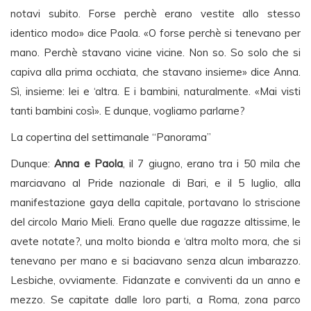
notavi subito. Forse perchè erano vestite allo stesso
identico modo» dice Paola. «O forse perchè si tenevano per
mano. Perchè stavano vicine vicine. Non so. So solo che si
capiva alla prima occhiata, che stavano insieme» dice Anna.
Sì, insieme: lei e ‘altra. E i bambini, naturalmente. «Mai visti
tanti bambini così». E dunque, vogliamo parlarne?
La copertina del settimanale “Panorama”
Dunque:
Anna e Paola
, il 7 giugno, erano tra i 50 mila che
marciavano al Pride nazionale di Bari, e il 5 luglio, alla
manifestazione gaya della capitale, portavano lo striscione
del circolo Mario Mieli. Erano quelle due ragazze altissime, le
avete notate?, una molto bionda e ‘altra molto mora, che si
tenevano per mano e si baciavano senza alcun imbarazzo.
Lesbiche, ovviamente. Fidanzate e conviventi da un anno e
mezzo. Se capitate dalle loro parti, a Roma, zona parco