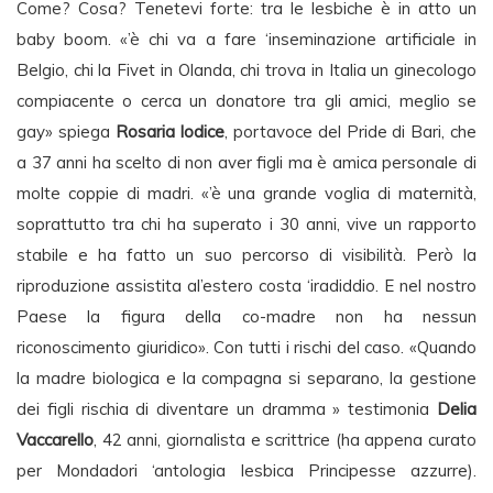
Come? Cosa? Tenetevi forte: tra le lesbiche è in atto un
baby boom. «’è chi va a fare ‘inseminazione artificiale in
Belgio, chi la Fivet in Olanda, chi trova in Italia un ginecologo
compiacente o cerca un donatore tra gli amici, meglio se
gay» spiega
Rosaria Iodice
, portavoce del Pride di Bari, che
a 37 anni ha scelto di non aver figli ma è amica personale di
molte coppie di madri. «’è una grande voglia di maternità,
soprattutto tra chi ha superato i 30 anni, vive un rapporto
stabile e ha fatto un suo percorso di visibilità. Però la
riproduzione assistita al’estero costa ‘iradiddio. E nel nostro
Paese la figura della co-madre non ha nessun
riconoscimento giuridico». Con tutti i rischi del caso. «Quando
la madre biologica e la compagna si separano, la gestione
dei figli rischia di diventare un dramma » testimonia
Delia
Vaccarello
, 42 anni, giornalista e scrittrice (ha appena curato
per Mondadori ‘antologia lesbica Principesse azzurre).