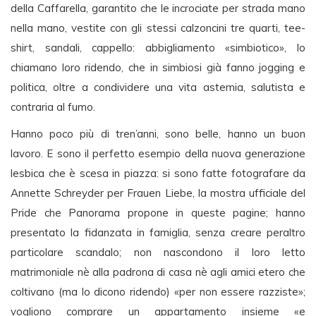
della Caffarella, garantito che le incrociate per strada mano
nella mano, vestite con gli stessi calzoncini tre quarti, tee-
shirt, sandali, cappello: abbigliamento «simbiotico», lo
chiamano loro ridendo, che in simbiosi già fanno jogging e
politica, oltre a condividere una vita astemia, salutista e
contraria al fumo.
Hanno poco più di tren’anni, sono belle, hanno un buon
lavoro. E sono il perfetto esempio della nuova generazione
lesbica che è scesa in piazza: si sono fatte fotografare da
Annette Schreyder per Frauen Liebe, la mostra ufficiale del
Pride che Panorama propone in queste pagine; hanno
presentato la fidanzata in famiglia, senza creare peraltro
particolare scandalo; non nascondono il loro letto
matrimoniale nè alla padrona di casa nè agli amici etero che
coltivano (ma lo dicono ridendo) «per non essere razziste»;
vogliono comprare un appartamento insieme «e