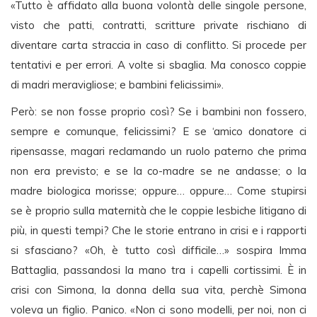
«Tutto è affidato alla buona volontà delle singole persone,
visto che patti, contratti, scritture private rischiano di
diventare carta straccia in caso di conflitto. Si procede per
tentativi e per errori. A volte si sbaglia. Ma conosco coppie
di madri meravigliose; e bambini felicissimi».
Però: se non fosse proprio così? Se i bambini non fossero,
sempre e comunque, felicissimi? E se ‘amico donatore ci
ripensasse, magari reclamando un ruolo paterno che prima
non era previsto; e se la co-madre se ne andasse; o la
madre biologica morisse; oppure… oppure… Come stupirsi
se è proprio sulla maternità che le coppie lesbiche litigano di
più, in questi tempi? Che le storie entrano in crisi e i rapporti
si sfasciano? «Oh, è tutto così difficile…» sospira Imma
Battaglia, passandosi la mano tra i capelli cortissimi. È in
crisi con Simona, la donna della sua vita, perchè Simona
voleva un figlio. Panico. «Non ci sono modelli, per noi, non ci