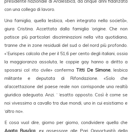
presidente nazionale di Arcilesbica, da cinque anni fidanzata
con una collega di lavoro.
Una famiglia, quella lesbica, «ben integrata nella società»,
giura Cristina. Accettata dalla famiglia ‘origine. Che non
patisce più particolari discriminazioni nella vita quotidiana,
tranne che in zone residuali del sud o del nord più profondo.
«’Eurispes calcola che per il 51,6 per cento degli italiani, ossia
la maggioranza assoluta, le coppie gay hanno a diritto a
sposarsi col rito civile» conferma
Titti De Simone
, lesbica
militante e deputata di Rifondazione. «Solo che
al’accettazione del paese reale non corrisponde una realtà
giuridica adeguata. Anzi. ‘ ‘esatto opposto. Così è come se
noi vivessimo a cavallo tra due mondi, uno in cui esistiamo e
‘altro no».
E cosa vuol dire, giorno per giorno, condividere quella che
Agata Ruscìca
, ex assessore alle Pari Opportunità della