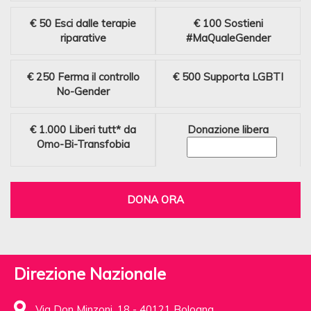
€ 50
Esci dalle terapie
€ 100
Sostieni
riparative
#MaQualeGender
€ 250
Ferma il controllo
€ 500
Supporta LGBTI
No-Gender
€ 1.000
Liberi tutt* da
Donazione libera
Omo-Bi-Transfobia
DONA ORA
Direzione Nazionale
Via Don Minzoni, 18 - 40121 Bologna