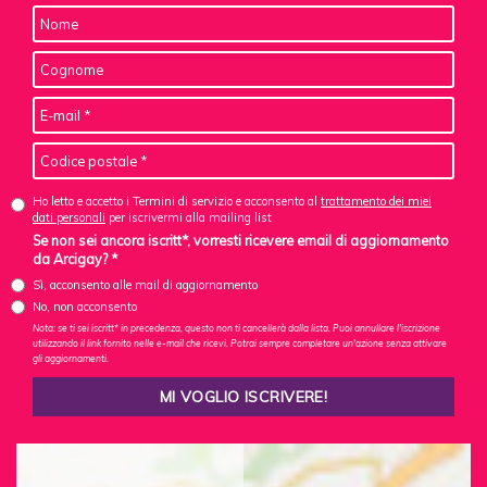
Ho letto e accetto i Termini di servizio e acconsento al
trattamento dei miei
dati personali
per iscrivermi alla mailing list
Se non sei ancora iscritt*, vorresti ricevere email di aggiornamento
da Arcigay? *
Sì, acconsento alle mail di aggiornamento
No, non acconsento
Nota: se ti sei iscritt* in precedenza, questo non ti cancellerà dalla lista. Puoi annullare l'iscrizione
utilizzando il link fornito nelle e-mail che ricevi. Potrai sempre completare un'azione senza attivare
gli aggiornamenti.