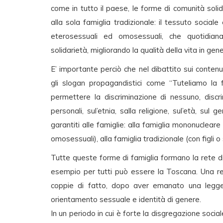
come in tutto il paese, le forme di comunità solid
alla sola famiglia tradizionale: il tessuto sociale
eterosessuali ed omosessuali, che quotidian
solidarietà, migliorando la qualità della vita in gen
E’ importante perciò che nel dibattito sui contenu
gli slogan propagandistici come “Tuteliamo la 
permettere la discriminazione di nessuno, discri
personali, sul’etnia, salla religione, sul’età, sul
garantiti alle famiglie: alla famiglia mononucleare 
omosessuali), alla famiglia tradizionale (con figli o
Tutte queste forme di famiglia formano la rete di
esempio per tutti può essere la Toscana. Una reg
coppie di fatto, dopo aver emanato una legge r
orientamento sessuale e identità di genere.
In un periodo in cui è forte la disgregazione sociale