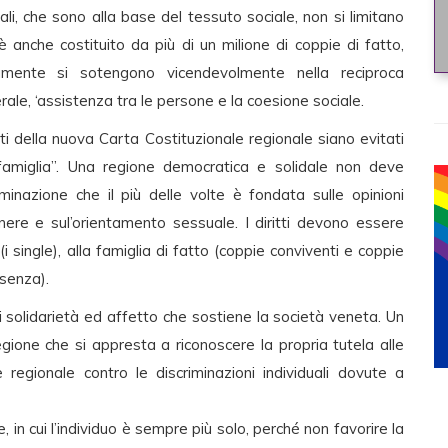
ali, che sono alla base del tessuto sociale, non si limitano
 è anche costituito da più di un milione di coppie di fatto,
amente si sotengono vicendevolmente nella reciproca
erale, ‘assistenza tra le persone e la coesione sociale.
ti della nuova Carta Costituzionale regionale siano evitati
famiglia”. Una regione democratica e solidale non deve
minazione che il più delle volte è fondata sulle opinioni
 genere e sul’orientamento sessuale. I diritti devono essere
(i single), alla famiglia di fatto (coppie conviventi e coppie
 senza).
 solidarietà ed affetto che sostiene la società veneta. Un
ione che si appresta a riconoscere la propria tutela alle
egionale contro le discriminazioni individuali dovute a
, in cui l’individuo è sempre più solo, perché non favorire la