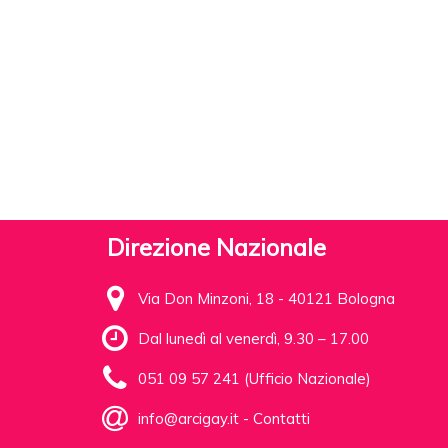
Direzione Nazionale
Via Don Minzoni, 18 - 40121 Bologna
Dal lunedì al venerdì, 9.30 – 17.00
051 09 57 241 (Ufficio Nazionale)
info@arcigay.it
-
Contatti