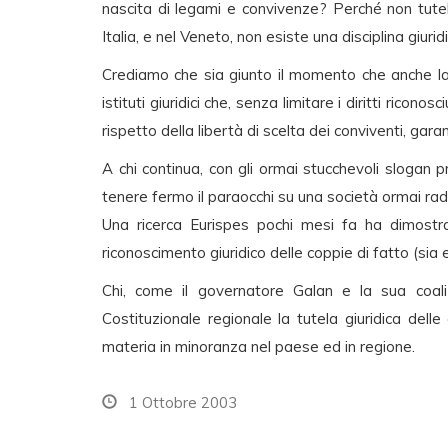
nascita di legami e convivenze? Perché non tutel
Italia, e nel Veneto, non esiste una disciplina giurid
Crediamo che sia giunto il momento che anche la
istituti giuridici che, senza limitare i diritti ricon
rispetto della libertà di scelta dei conviventi, gara
A chi continua, con gli ormai stucchevoli slogan pr
tenere fermo il paraocchi su una società ormai rad
Una ricerca Eurispes pochi mesi fa ha dimostra
riconoscimento giuridico delle coppie di fatto (sia
Chi, come il governatore Galan e la sua coali
Costituzionale regionale la tutela giuridica del
materia in minoranza nel paese ed in regione.
1 Ottobre 2003