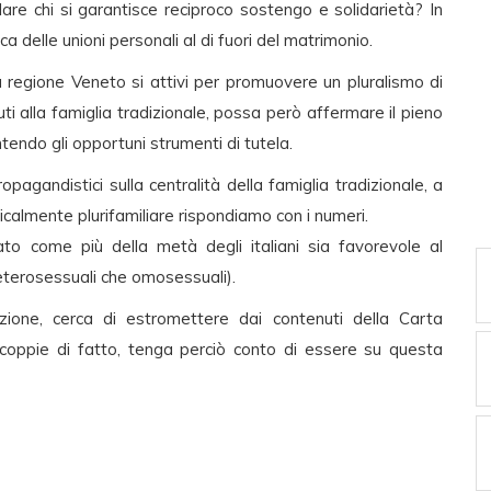
are chi si garantisce reciproco sostengo e solidarietà? In
ica delle unioni personali al di fuori del matrimonio.
 regione Veneto si attivi per promuovere un pluralismo di
osciuti alla famiglia tradizionale, possa però affermare il pieno
ntendo gli opportuni strumenti di tutela.
opagandistici sulla centralità della famiglia tradizionale, a
icalmente plurifamiliare rispondiamo con i numeri.
to come più della metà degli italiani sia favorevole al
 eterosessuali che omosessuali).
zione, cerca di estromettere dai contenuti della Carta
le coppie di fatto, tenga perciò conto di essere su questa