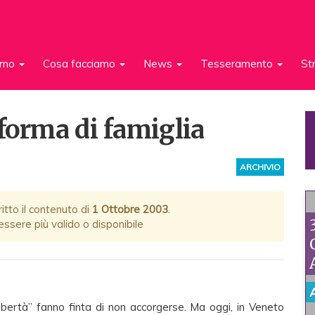
iamo
Cosa facciamo
News
Tesseramento
St
forma di famiglia
ARCHIVIO
itto il contenuto di
1 Ottobre 2003
.
ssere più valido o disponibile
Libertà” fanno finta di non accorgerse. Ma oggi, in Veneto