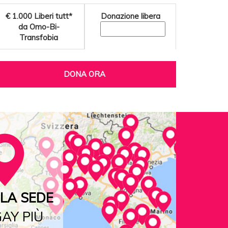
€ 1.000
Liberi tutt*
Donazione libera
da Omo-Bi-
Transfobia
DONA ORA
LA SEDE
AY PIÙ