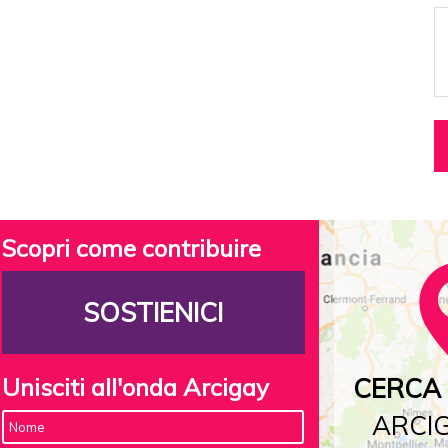
Scopri come contribuire
SOSTIENICI
Unisciti all'onda Arcigay
CERCA 
ARCIG