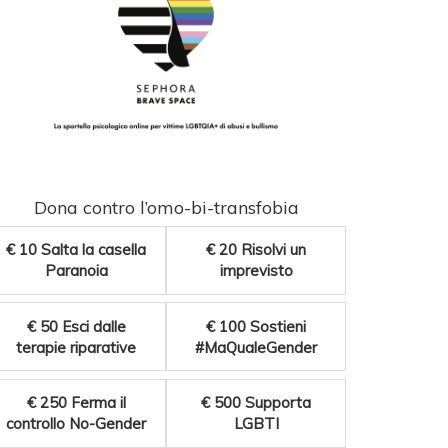
Dona contro l’omo-bi-transfobia
€ 10
Salta la casella
€ 20
Risolvi un
Paranoia
imprevisto
€ 50
Esci dalle
€ 100
Sostieni
terapie riparative
#MaQualeGender
€ 250
Ferma il
€ 500
Supporta
controllo No-Gender
LGBTI