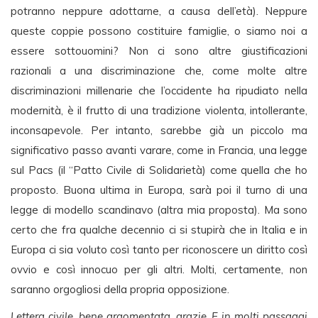
potranno neppure adottarne, a causa dell’età). Neppure
queste coppie possono costituire famiglie, o siamo noi a
essere sottouomini? Non ci sono altre giustificazioni
razionali a una discriminazione che, come molte altre
discriminazioni millenarie che l’occidente ha ripudiato nella
modernità, è il frutto di una tradizione violenta, intollerante,
inconsapevole. Per intanto, sarebbe già un piccolo ma
significativo passo avanti varare, come in Francia, una legge
sul Pacs (il “Patto Civile di Solidarietà) come quella che ho
proposto. Buona ultima in Europa, sarà poi il turno di una
legge di modello scandinavo (altra mia proposta). Ma sono
certo che fra qualche decennio ci si stupirà che in Italia e in
Europa ci sia voluto così tanto per riconoscere un diritto così
ovvio e così innocuo per gli altri. Molti, certamente, non
saranno orgogliosi della propria opposizione.
Lettera civile, bene argomentata, grazie. E in molti passaggi