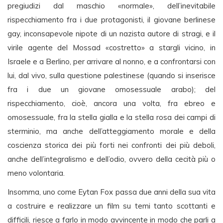
pregiudizi dal maschio «normale», dell’inevitabile
rispecchiamento fra i due protagonisti, il giovane berlinese
gay, inconsapevole nipote di un nazista autore di stragi, e il
virile agente del Mossad «costretto» a stargli vicino, in
Israele e a Berlino, per arrivare al nonno, e a confrontarsi con
lui, dal vivo, sulla questione palestinese (quando si inserisce
fra i due un giovane omosessuale arabo); del
rispecchiamento, cioè, ancora una volta, fra ebreo e
omosessuale, fra la stella gialla e la stella rosa dei campi di
sterminio, ma anche dell’atteggiamento morale e della
coscienza storica dei più forti nei confronti dei più deboli,
anche dell’integralismo e dell’odio, ovvero della cecità più o
meno volontaria.
Insomma, uno come Eytan Fox passa due anni della sua vita
a costruire e realizzare un film su temi tanto scottanti e
difficili, riesce a farlo in modo avvincente in modo che parli a