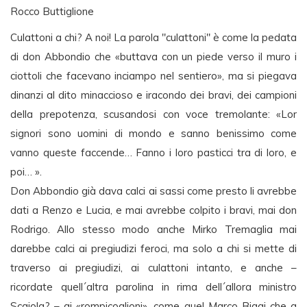
Rocco Buttiglione
Culattoni a chi? A noi! La parola "culattoni" è come la pedata
di don Abbondio che «buttava con un piede verso il muro i
ciottoli che facevano inciampo nel sentiero», ma si piegava
dinanzi al dito minaccioso e iracondo dei bravi, dei campioni
della prepotenza, scusandosi con voce tremolante: «Lor
signori sono uomini di mondo e sanno benissimo come
vanno queste faccende… Fanno i loro pasticci tra di loro, e
poi… ».
Don Abbondio già dava calci ai sassi come presto li avrebbe
dati a Renzo e Lucia, e mai avrebbe colpito i bravi, mai don
Rodrigo. Allo stesso modo anche Mirko Tremaglia mai
darebbe calci ai pregiudizi feroci, ma solo a chi si mette di
traverso ai pregiudizi, ai culattoni intanto, e anche –
ricordate quell´altra parolina in rima dell´allora ministro
Scajola? – ai «rompicoglioni», come quel Marco Biagi che a