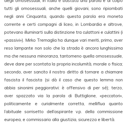
degli omosessuali, in Italia è bastata una parola e di colpo
tutti gli omosessuali, anche quelli giovani, sono ripiombati
negli anni Cinquanta, quando questa parola era moneta
corrente e certi compagni di liceo, in Lombardia e altrove,
potevano illuminarti sulla distinzione tra culattoni e culattini (i
«passivi»). Mirko Tremaglia ha dunque vari meriti, primo, aver
reso lampante non solo che la strada è ancora lunghissima
ma che nessuna minoranza, tantomeno quella omosessuale,
deve dare per scontata la propria incolumità, morale o fisica;
secondo, aver sancito il nostro diritto di tornare a chiamare
fascista il fascista (si dà il caso che questo lemma non
abbia sinonimi peggiorativi: è offensivo di per sé); terzo,
aver spazzato via la parola di Buttiglione, «peccatori»,
politicamente e curialmente corretta, melliflua quanto
l’abituale sorrisetto dell’aspirante v.p. della commissione
europea, e commissario alla giustizia, sicurezza e libertà.