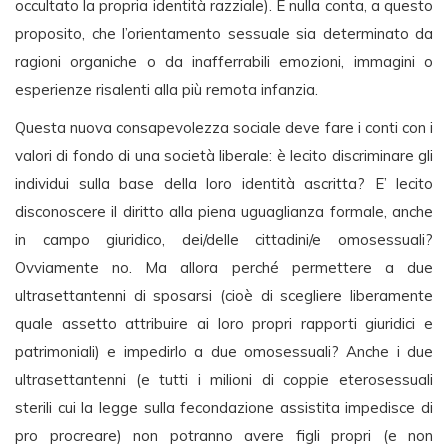
occultato la propria identità razziale). E nulla conta, a questo
proposito, che l’orientamento sessuale sia determinato da
ragioni organiche o da inafferrabili emozioni, immagini o
esperienze risalenti alla più remota infanzia.
Questa nuova consapevolezza sociale deve fare i conti con i
valori di fondo di una società liberale: è lecito discriminare gli
individui sulla base della loro identità ascritta? E’ lecito
disconoscere il diritto alla piena uguaglianza formale, anche
in campo giuridico, dei/delle cittadini/e omosessuali?
Ovviamente no. Ma allora perché permettere a due
ultrasettantenni di sposarsi (cioè di scegliere liberamente
quale assetto attribuire ai loro propri rapporti giuridici e
patrimoniali) e impedirlo a due omosessuali? Anche i due
ultrasettantenni (e tutti i milioni di coppie eterosessuali
sterili cui la legge sulla fecondazione assistita impedisce di
pro procreare) non potranno avere figli propri (e non