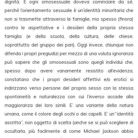
dignità. E ogni omosessuale doveva cominciare da sé,
perché l’orientamento sessuale è un’identità minoritaria che
non si trasmette attraverso le famiglie, ma spesso (finora)
contro le aspettative e i desideri della propria stessa
famiglia (e della scuola, della cultura, delle chiese,
soprattutto del gruppo dei pari). Oggi invece, chiunque non
difenda i propri pregiudizi per mezzo di una voluta ignoranza
può sapere che gli omosessuali sono quegli individui che,
spesso dopo avere vanamente resistito all’evidenza,
constatano che i propri desideri affettivi e/o erotici si
indirizzano verso persone del proprio sesso con la stessa
spontaneità e naturalezza con cui l’inverso accade alla
maggioranza dei loro simili. E’ una variante della natura
umana, come il colore degli occhi o dei capelli. E’ un’“identità
ascritta”, non oggetto di scelta (anche se si può scegliere di
occultarla, più facilmente di come Michael Jackson abbia