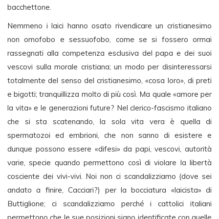
bacchettone.
Nemmeno i laici hanno osato rivendicare un cristianesimo
non omofobo e sessuofobo, come se si fossero ormai
rassegnati alla competenza esclusiva del papa e dei suoi
vescovi sulla morale cristiana; un modo per disinteressarsi
totalmente del senso del cristianesimo, «cosa loro», di preti
e bigotti; tranquillizza molto di più così. Ma quale «amore per
la vita» e le generazioni future? Nel clerico-fascismo italiano
che si sta scatenando, la sola vita vera è quella di
spermatozoi ed embrioni, che non sanno di esistere e
dunque possono essere «difesi» da papi, vescovi, autorità
varie, specie quando permettono così di violare la libertà
cosciente dei vivi-vivi. Noi non ci scandalizziamo (dove sei
andato a finire, Cacciari?) per la bocciatura «laicista» di
Buttiglione; ci scandalizziamo perché i cattolici italiani
permettono che le sue posizioni siano identificate con quelle