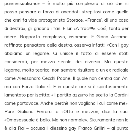
pansessualismo» – è molto più complesso di ciò che si
possa pensare a forza di aneddoti strepitosi come quello
che anni fa vide protagonista Storace. «France’, di’ una cosa
di destra», gli gridano i fan. E lui: «A froci!!!!». Così, tanto per
ridere. Rapporto complesso, insomma. E Giano Accame,
raffinato pensatore della destra, osserva infatti: «Con i gay
abbiamo un legame. Ci unisce il fatto di essere stati
considerati, per mezzo secolo, dei diversi». Ma questo
legame, molto teorico, non sembra risultare a un ex radicale
come Alessandro Cecchi Paone. Il quale non c’entra con An,
ma con Forza Italia sì. E in queste ore si è spiritosamente
lamentato per iscritto: «Il partito azzurro ha scelto la Gardini
come portavoce. Anche perchè non vogliono i culi come me».
Pure Giuliano Ferrara, a «Otto e mezzo», dice la sua:
«Omosessuale è bello. Ma non normale». Sicuramente non lo
è alla Rai – accusa il diessino gay Franco Grillini – al punto