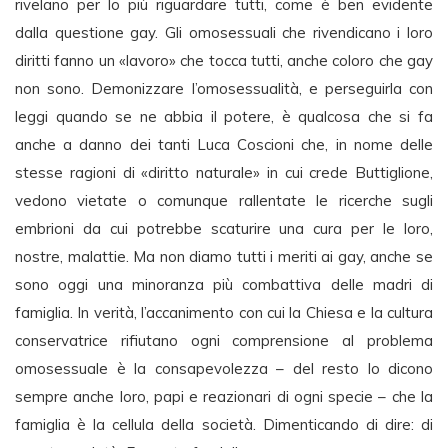
rivelano per lo più riguardare tutti, come è ben evidente
dalla questione gay. Gli omosessuali che rivendicano i loro
diritti fanno un «lavoro» che tocca tutti, anche coloro che gay
non sono. Demonizzare l’omosessualità, e perseguirla con
leggi quando se ne abbia il potere, è qualcosa che si fa
anche a danno dei tanti Luca Coscioni che, in nome delle
stesse ragioni di «diritto naturale» in cui crede Buttiglione,
vedono vietate o comunque rallentate le ricerche sugli
embrioni da cui potrebbe scaturire una cura per le loro,
nostre, malattie. Ma non diamo tutti i meriti ai gay, anche se
sono oggi una minoranza più combattiva delle madri di
famiglia. In verità, l’accanimento con cui la Chiesa e la cultura
conservatrice rifiutano ogni comprensione al problema
omosessuale è la consapevolezza – del resto lo dicono
sempre anche loro, papi e reazionari di ogni specie – che la
famiglia è la cellula della società. Dimenticando di dire: di