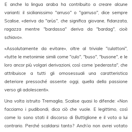
E anche la lingua araba ha contribuito a creare alcune
varianti: il sicilianissimo "arruso" o "garruso", dice sempre
Scalise, «deriva da "arùs", che significa giovane, fidanzata,
ragazza mentre "bardassa" deriva da "bardag", cioè
schiavo».
«Assolutamente da evitare», oltre al triviale "culattoni",
«tutte le metonimie simili come "culo", "buso", "busone", e le
loro ancor più volgari derivazioni, così come ‘pederasta", che
attribuisce a tutti gli omosessuali una caratteristica
deteriore pressoché assente oggi, quella della passione
verso gli adolescenti».
Una volta istruito Tremaglia, Scalise quasi lo difende: «Non
facciamo i pudibondi, dica ciò che vuole. E legittimo, così
come lo sono stati il discorso di Buttiglione e il voto a lui
contrario. Perché scaldarsi tanto? Anch’io non avrei votato