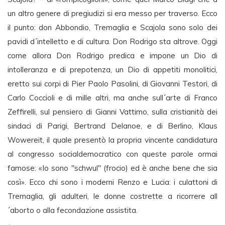
un altro genere di pregiudizi si era messo per traverso. Ecco
il punto: don Abbondio, Tremaglia e Scajola sono solo dei
pavidi d´intelletto e di cultura. Don Rodrigo sta altrove. Oggi
come allora Don Rodrigo predica e impone un Dio di
intolleranza e di prepotenza, un Dio di appetiti monolitici,
eretto sui corpi di Pier Paolo Pasolini, di Giovanni Testori, di
Carlo Coccioli e di mille altri, ma anche sull´arte di Franco
Zeffirelli, sul pensiero di Gianni Vattimo, sulla cristianità dei
sindaci di Parigi, Bertrand Delanoe, e di Berlino, Klaus
Wowereit, il quale presentò la propria vincente candidatura
al congresso socialdemocratico con queste parole ormai
famose: «Io sono "schwul" (frocio) ed è anche bene che sia
così». Ecco chi sono i moderni Renzo e Lucia: i culattoni di
Tremaglia, gli adulteri, le donne costrette a ricorrere all
´aborto o alla fecondazione assistita.