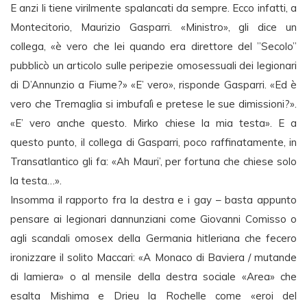
E anzi li tiene virilmente spalancati da sempre. Ecco infatti, a
Montecitorio, Maurizio Gasparri. «Ministro», gli dice un
collega, «è vero che lei quando era direttore del ”Secolo”
pubblicò un articolo sulle peripezie omosessuali dei legionari
di D’Annunzio a Fiume?» «E’ vero», risponde Gasparri. «Ed è
vero che Tremaglia si imbufalì e pretese le sue dimissioni?».
«E’ vero anche questo. Mirko chiese la mia testa». E a
questo punto, il collega di Gasparri, poco raffinatamente, in
Transatlantico gli fa: «Ah Mauri’, per fortuna che chiese solo
la testa…».
Insomma il rapporto fra la destra e i gay – basta appunto
pensare ai legionari dannunziani come Giovanni Comisso o
agli scandali omosex della Germania hitleriana che fecero
ironizzare il solito Maccari: «A Monaco di Baviera / mutande
di lamiera» o al mensile della destra sociale «Area» che
esalta Mishima e Drieu la Rochelle come «eroi del