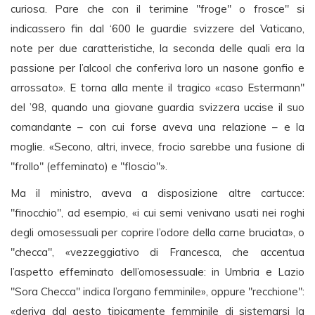
curiosa. Pare che con il terirnine "froge" o frosce" si
indicassero fin dal ‘600 le guardie svizzere del Vaticano,
note per due caratteristiche, la seconda delle quali era la
passione per l’alcool che conferiva loro un nasone gonfio e
arrossato». E torna alla mente il tragico «caso Estermann"
del ’98, quando una giovane guardia svizzera uccise il suo
comandante – con cui forse aveva una relazione – e la
moglie. «Secono, altri, invece, frocio sarebbe una fusione di
"frollo" (effeminato) e "floscio"».
Ma il ministro, aveva a disposizione altre cartucce:
"finocchio", ad esempio, «i cui semi venivano usati nei roghi
degli omosessuali per coprire l’odore della carne bruciata», o
"checca", «vezzeggiativo di Francesca, che accentua
l’aspetto effeminato dell’omosessuale: in Umbria e Lazio
"Sora Checca" indica l’organo femminile», oppure "recchione":
«deriva dal gesto tipicamente femminile di sistemarsi la