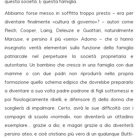
questa società. E questa famiglia.
Abbiamo forse messo in soffitta troppo presto – era per
diventare finalmente «cultura di governo»? – autori come
Reich, Cooper, Laing, Deleuze e Guattari, naturalmente
Marcuse, e persino il più «serio» Adorno – che ci hanno
insegnato verità elementari sulla funzione della famiglia
patriarcale nel perpetuare la società proprietaria e
autoritaria. Un bambino che cresca in una famiglia con due
mamme o con due padri non riprodurrà nella propria
formazione quello schema edipico che dovrebbe prepararlo
a diventare a sua volta padre-padrone di figli sottomessi e
poi fisiologicamente ribelli, e difensore (!) della donna che
sceglierà di impalmare. Certo, avrà le sue difficoltà con i
compagni di scuola «normali», non diventerà un cittadino
esemplare… grazie a dio; e magari grazie a dio diventerà
persino ateo, e cioè cristiano più vero di un qualunque Butti-