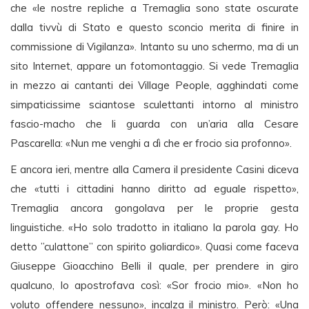
che «le nostre repliche a Tremaglia sono state oscurate
dalla tivvù di Stato e questo sconcio merita di finire in
commissione di Vigilanza». Intanto su uno schermo, ma di un
sito Internet, appare un fotomontaggio. Si vede Tremaglia
in mezzo ai cantanti dei Village People, agghindati come
simpaticissime sciantose sculettanti intorno al ministro
fascio-macho che li guarda con un’aria alla Cesare
Pascarella: «Nun me venghi a dì che er frocio sia profonno».
E ancora ieri, mentre alla Camera il presidente Casini diceva
che «tutti i cittadini hanno diritto ad eguale rispetto»,
Tremaglia ancora gongolava per le proprie gesta
linguistiche. «Ho solo tradotto in italiano la parola gay. Ho
detto ”culattone” con spirito goliardico». Quasi come faceva
Giuseppe Gioacchino Belli il quale, per prendere in giro
qualcuno, lo apostrofava così: «Sor frocio mio». «Non ho
voluto offendere nessuno», incalza il ministro. Però: «Una