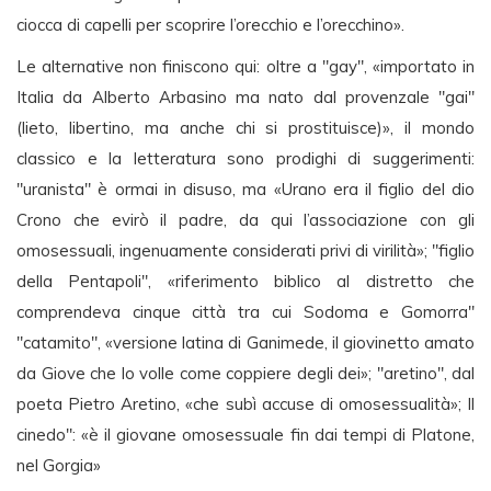
ciocca di capelli per scoprire l’orecchio e l’orecchino».
Le alternative non finiscono qui: oltre a "gay", «importato in
Italia da Alberto Arbasino ma nato dal provenzale "gai"
(lieto, libertino, ma anche chi si prostituisce)», il mondo
classico e la letteratura sono prodighi di suggerimenti:
"uranista" è ormai in disuso, ma «Urano era il figlio del dio
Crono che evirò il padre, da qui l’associazione con gli
omosessuali, ingenuamente considerati privi di virilità»; "figlio
della Pentapoli", «riferimento biblico al distretto che
comprendeva cinque città tra cui Sodoma e Gomorra"
"catamito", «versione latina di Ganimede, il giovinetto amato
da Giove che lo volle come coppiere degli dei»; "aretino", dal
poeta Pietro Aretino, «che subì accuse di omosessualità»; Il
cinedo": «è il giovane omosessuale fin dai tempi di Platone,
nel Gorgia»