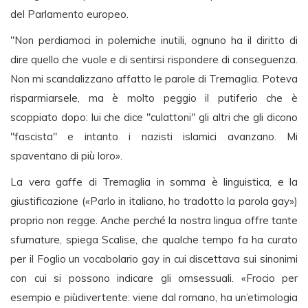
del Parlamento europeo.
"Non perdiamoci in polemiche inutili, ognuno ha il diritto di
dire quello che vuole e di sentirsi rispondere di conseguenza.
Non mi scandalizzano affatto le parole di Tremaglia. Poteva
risparmiarsele, ma è molto peggio il putiferio che è
scoppiato dopo: lui che dice "culattoni" gli altri che gli dicono
"fascista" e intanto i nazisti islamici avanzano. Mi
spaventano di più loro».
La vera gaffe di Tremaglia in somma è linguistica, e la
giustificazione («Parlo in italiano, ho tradotto la parola gay»)
proprio non regge. Anche perché la nostra lingua offre tante
sfumature, spiega Scalise, che qualche tempo fa ha curato
per il Foglio un vocabolario gay in cui discettava sui sinonimi
con cui si possono indicare gli omsessuali. «Frocio per
esempio e piùdivertente: viene dal rornano, ha un’etimologia