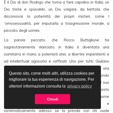
È il Dio di don Rodrigo che torna a fare capolino in Italia, un
Dio triste e spavaldo, un Dio volgare, da bettola, che
disconosce la paternità dei propri misteri, come l
´omosessualità, per imputarla a trasgressione morale, a
peccato degli uomini.
La parola peccato, che Rocco Buttiglione ha
sagrestanamente rilanciato, in Italia è diventata una
scimitarra in mano a polemisti atei, a libertini impenitenti e
ad intellettuali agnostici e raffinati. Uno per tutti: Giuliano
Ferrara, il cui mondo quadrato è come investito da una
Questo sito, come molti altri, utilizza cookies per
voglia di risarcimento e di penitenza contro il mondo tondo
migliorare la tua esperienza di navigazione. Per
che egli ha abbandonato. È paradossale che proprio il suo
ulteriori informazioni consulta la
privacy policy
Foglio, al quale ho riconosciuto, sulle colonne di questo
giornale, coraggio, intelligenza e anticonformismo in nome
Chiudi
della ricchezza delle opinioni, torvamente e
sistematicamente adesso se la prenda con chi vuole