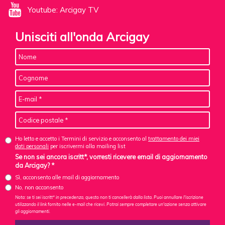
Youtube: Arcigay TV
Unisciti all'onda Arcigay
Ho letto e accetto i Termini di servizio e acconsento al
trattamento dei miei
dati personali
per iscrivermi alla mailing list
Se non sei ancora iscritt*, vorresti ricevere email di aggiornamento
da Arcigay? *
Sì, acconsento alle mail di aggiornamento
No, non acconsento
Nota: se ti sei iscritt* in precedenza, questo non ti cancellerà dalla lista. Puoi annullare l'iscrizione
utilizzando il link fornito nelle e-mail che ricevi. Potrai sempre completare un'azione senza attivare
gli aggiornamenti.