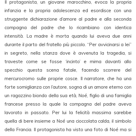
Il protagonista, un giovane marocchino, evoca la propria
infanzia e la propria adolescenza ed esordisce con una
struggente dichiarazione d’amore al padre e alla seconda
compagna del padre che lo ricambiano con identica
intensità. La madre è morta quando lui aveva due anni
durante il parto del fratello più piccolo. “Per avvicinarsi a lei”
in segreto, nella stanza dove è avvenuta la tragedia, si
traveste come se fosse ‘incinto’ e mima davanti allo
specchio questa scena fatale, facendo scorrere del
mercurocromo sulle proprie cosce. Il narratore, che ha una
forte somiglianza con l’autore, sogna di un amore eterno con
un ragazzino biondo della sua età, Noé, figlio di una famiglia
francese presso la quale la compagna del padre aveva
lavorato in passato. Per lui la felicità massima sarebbe
quella di bere insieme a Noé una cioccolata calda, il simbolo
della Francia. Il protagonista ha visto una foto di Noé ma si