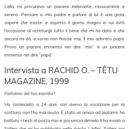
Lalla, mi procurava un piacere inebriante, rassicurante e
sereno. Pensare a mio padre e parlare di lui è una gioia,
sapere che esiste, e aspetto il giorno magico in cui avrò
l’occasione di restituirgli tutto il bene che mi ha dato e che
ancora mi dà, e vorrei non finisse mai. Il mio adorato papà.
Provo un piacere immenso nel dire “mio”, e un piacere
immenso nel dire “papà”.
Intervista a RACHID O. – TÊTU
MAGAZINE, 1999
Parliamo del tuo esordio?
Ho cominciato a 24 anni, non avevo la vocazione per la
scrittura, non l’ho mai avuta. È stato un amico ad aiutarmi, ha
battuto i testi al posto mio e poi senza dirmelo li ha inviati a
Sollers che mi ha pubblicato nella rivista ‘L’Infini’. Sollers poi