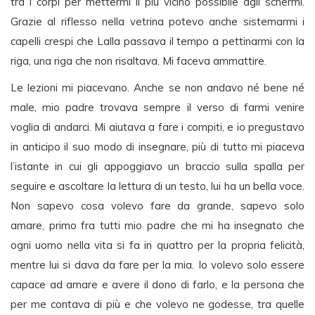
tra i corpi per mettermi il più vicino possibile agli schermi.
Grazie al riflesso nella vetrina potevo anche sistemarmi i
capelli crespi che Lalla passava il tempo a pettinarmi con la
riga, una riga che non risaltava. Mi faceva ammattire.
Le lezioni mi piacevano. Anche se non andavo né bene né
male, mio padre trovava sempre il verso di farmi venire
voglia di andarci. Mi aiutava a fare i compiti, e io pregustavo
in anticipo il suo modo di insegnare, più di tutto mi piaceva
l’istante in cui gli appoggiavo un braccio sulla spalla per
seguire e ascoltare la lettura di un testo, lui ha un bella voce.
Non sapevo cosa volevo fare da grande, sapevo solo
amare, primo fra tutti mio padre che mi ha insegnato che
ogni uomo nella vita si fa in quattro per la propria felicità,
mentre lui si dava da fare per la mia. Io volevo solo essere
capace ad amare e avere il dono di farlo, e la persona che
per me contava di più e che volevo ne godesse, tra quelle