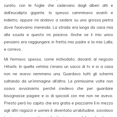
curato, con le foglie che cadevano dagli alberi alti e
dall’eucalipto gigante. Io spesso camminavo avanti e
indietro, oppure mi andavo a sedere su una grossa pietra
dove facevamo merenda. La strada era lunga da casa mia
alla scuola e questo mi piaceva. Anche se il mio unico
pensiero era raggiungere in fretta mio padre e la mia Lalla,
e correvo.
Mi fermavo spesso, come inchiodato, davanti al negozio
Hitachi. In quella vetrina c’erano un sacco di tv e io a casa
non ne avevo nemmeno una. Guardavo tutti gli schermi
saltando da un’immagine all’altra. Le primissime volte non
osavo avvicinarmi, perché credevo che per guardare
bisognasse pagare e io di spiccioli con me non ne avevo.
Presto però ho capito che era gratis e piazzarmi lì in mezzo
agli altri ragazzi e uomini è diventata un’abitudine, scivolavo