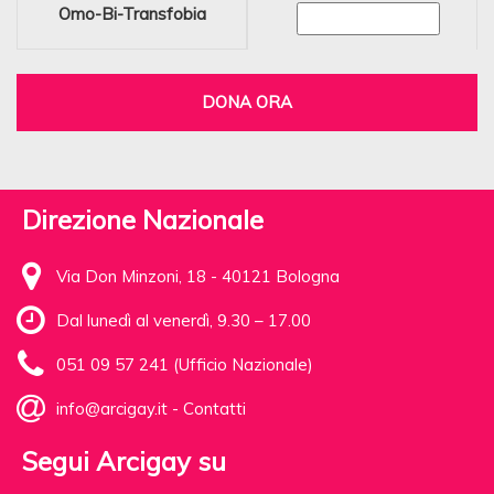
Omo-Bi-Transfobia
DONA ORA
Direzione Nazionale
Via Don Minzoni, 18 - 40121 Bologna
Dal lunedì al venerdì, 9.30 – 17.00
051 09 57 241 (Ufficio Nazionale)
info@arcigay.it
-
Contatti
Segui Arcigay su