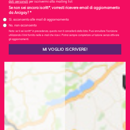
dati personali
per iscrivermi alla mailing list
Se non sei ancora iscritt*, vorresti ricevere email di aggiornamento
da Arcigay? *
Sì, acconsento alle mail di aggiornamento
No, non acconsento
Nota: se ti sei iscritt* in precedenza, questo non ti cancellerà dalla lista. Puoi annullare l'iscrizione
utilizzando il link fornito nelle e-mail che ricevi. Potrai sempre completare un'azione senza attivare
gli aggiornamenti.