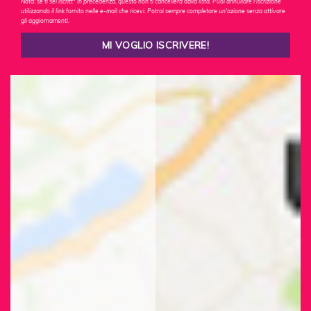
Nota: se ti sei iscritt* in precedenza, questo non ti cancellerà dalla lista. Puoi annullare l'iscrizione
utilizzando il link fornito nelle e-mail che ricevi. Potrai sempre completare un'azione senza attivare
gli aggiornamenti.