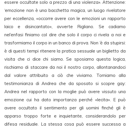
essere occultate solo a prezzo di una violenza». Attenzione:
‘emozione non è una bacchetta magica, un luogo rivelatore
per eccellenza, «occorre avere con le emozioni un rapporto
laico e disincantato», avverte Rigliano. Se cadiamo
nel’enfasi finiamo col dire che solo il corpo ci rivela a noi e
trasformiamo il corpo in un banco di prova. Non ‘è da stupirsi:
è di questi tempi ritenere la pratica sessuale un biglietto da
visita che ci dice chi siamo. Se sposiamo questa logica,
rischiamo di staccare da noi il nostro corpo, allontanandoci
dal valore attribuito a ciò che viviamo. Torniamo alla
testimonianza di Andrea che da sposato si scopre gay:
Andrea nel rapporto con la moglie può avere vissuto una
emozione cui ha dato importanza perché «lecita». E può
avere occultato il sentimento per gli uomini finché gli è
apparso troppo forte e inquietante, considerandolo per
difesa residuale. La stessa cosa può essere successa a