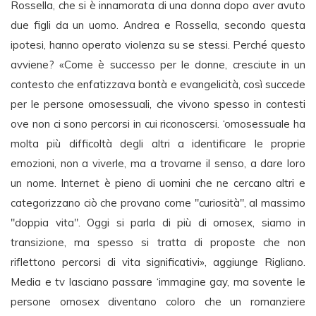
Rossella, che si è innamorata di una donna dopo aver avuto
due figli da un uomo. Andrea e Rossella, secondo questa
ipotesi, hanno operato violenza su se stessi. Perché questo
avviene? «Come è successo per le donne, cresciute in un
contesto che enfatizzava bontà e evangelicità, così succede
per le persone omosessuali, che vivono spesso in contesti
ove non ci sono percorsi in cui riconoscersi. ‘omosessuale ha
molta più difficoltà degli altri a identificare le proprie
emozioni, non a viverle, ma a trovarne il senso, a dare loro
un nome. Internet è pieno di uomini che ne cercano altri e
categorizzano ciò che provano come "curiosità", al massimo
"doppia vita". Oggi si parla di più di omosex, siamo in
transizione, ma spesso si tratta di proposte che non
riflettono percorsi di vita significativi», aggiunge Rigliano.
Media e tv lasciano passare ‘immagine gay, ma sovente le
persone omosex diventano coloro che un romanziere