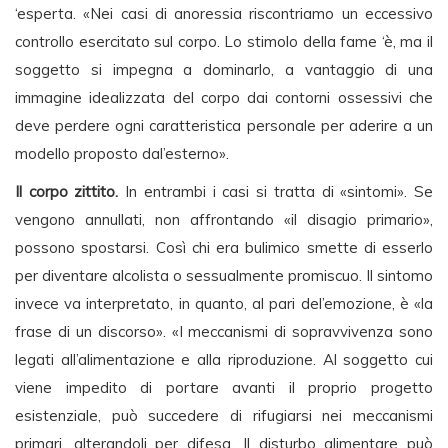
‘esperta. «Nei casi di anoressia riscontriamo un eccessivo
controllo esercitato sul corpo. Lo stimolo della fame ‘è, ma il
soggetto si impegna a dominarlo, a vantaggio di una
immagine idealizzata del corpo dai contorni ossessivi che
deve perdere ogni caratteristica personale per aderire a un
modello proposto dal’esterno».
Il corpo zittito.
In entrambi i casi si tratta di «sintomi». Se
vengono annullati, non affrontando «il disagio primario»,
possono spostarsi. Così chi era bulimico smette di esserlo
per diventare alcolista o sessualmente promiscuo. Il sintomo
invece va interpretato, in quanto, al pari del’emozione, è «la
frase di un discorso». «I meccanismi di sopravvivenza sono
legati all’alimentazione e alla riproduzione. Al soggetto cui
viene impedito di portare avanti il proprio progetto
esistenziale, può succedere di rifugiarsi nei meccanismi
primari, alterandoli per difesa. Il disturbo alimentare può