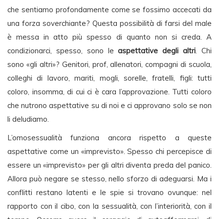
che sentiamo profondamente come se fossimo accecati da
una forza soverchiante? Questa possibilità di farsi del male
è messa in atto più spesso di quanto non si creda. A
condizionarci, spesso, sono le
aspettative degli altri
. Chi
sono «gli altri»? Genitori, prof, allenatori, compagni di scuola,
colleghi di lavoro, mariti, mogli, sorelle, fratelli, figli: tutti
coloro, insomma, di cui ci è cara l’approvazione. Tutti coloro
che nutrono aspettative su di noi e ci approvano solo se non
li deludiamo.
L’omosessualità funziona ancora rispetto a queste
aspettative come un «imprevisto». Spesso chi percepisce di
essere un «imprevisto» per gli altri diventa preda del panico.
Allora può negare se stesso, nello sforzo di adeguarsi. Ma i
conflitti restano latenti e le spie si trovano ovunque: nel
rapporto con il cibo, con la sessualità, con l’interiorità, con il