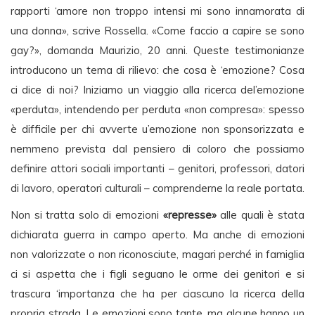
rapporti ‘amore non troppo intensi mi sono innamorata di
una donna», scrive Rossella. «Come faccio a capire se sono
gay?», domanda Maurizio, 20 anni. Queste testimonianze
introducono un tema di rilievo: che cosa è ‘emozione? Cosa
ci dice di noi? Iniziamo un viaggio alla ricerca del’emozione
«perduta», intendendo per perduta «non compresa»: spesso
è difficile per chi avverte u’emozione non sponsorizzata e
nemmeno prevista dal pensiero di coloro che possiamo
definire attori sociali importanti – genitori, professori, datori
di lavoro, operatori culturali – comprenderne la reale portata.
Non si tratta solo di emozioni
«represse»
alle quali è stata
dichiarata guerra in campo aperto. Ma anche di emozioni
non valorizzate o non riconosciute, magari perché in famiglia
ci si aspetta che i figli seguano le orme dei genitori e si
trascura ‘importanza che ha per ciascuno la ricerca della
propria strada. Le emozioni sono tante, ma alcune hanno un