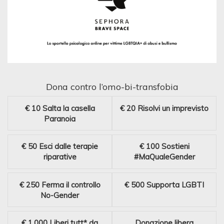
Dona contro l’omo-bi-transfobia
€ 10
Salta la casella
€ 20
Risolvi un imprevisto
Paranoia
€ 50
Esci dalle terapie
€ 100
Sostieni
riparative
#MaQualeGender
€ 250
Ferma il controllo
€ 500
Supporta LGBTI
No-Gender
€ 1.000
Liberi tutt* da
Donazione libera