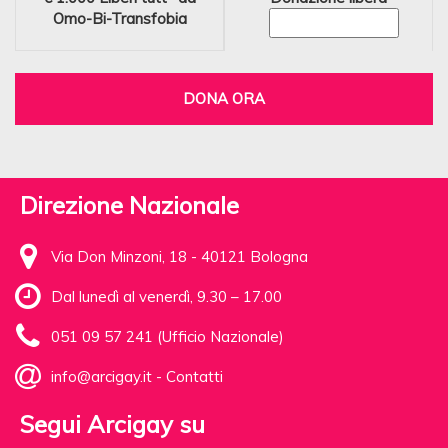
Omo-Bi-Transfobia
DONA ORA
Direzione Nazionale
Via Don Minzoni, 18 - 40121 Bologna
Dal lunedì al venerdì, 9.30 – 17.00
051 09 57 241 (Ufficio Nazionale)
info@arcigay.it
-
Contatti
Segui Arcigay su