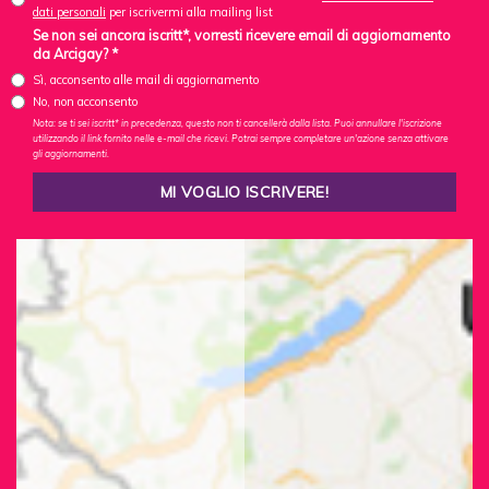
dati personali
per iscrivermi alla mailing list
Se non sei ancora iscritt*, vorresti ricevere email di aggiornamento
da Arcigay? *
Sì, acconsento alle mail di aggiornamento
No, non acconsento
Nota: se ti sei iscritt* in precedenza, questo non ti cancellerà dalla lista. Puoi annullare l'iscrizione
utilizzando il link fornito nelle e-mail che ricevi. Potrai sempre completare un'azione senza attivare
gli aggiornamenti.