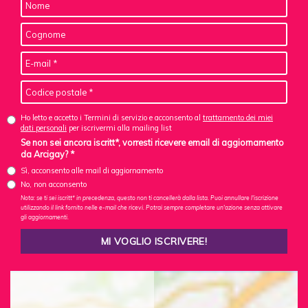
Ho letto e accetto i Termini di servizio e acconsento al
trattamento dei miei
dati personali
per iscrivermi alla mailing list
Se non sei ancora iscritt*, vorresti ricevere email di aggiornamento
da Arcigay? *
Sì, acconsento alle mail di aggiornamento
No, non acconsento
Nota: se ti sei iscritt* in precedenza, questo non ti cancellerà dalla lista. Puoi annullare l'iscrizione
utilizzando il link fornito nelle e-mail che ricevi. Potrai sempre completare un'azione senza attivare
gli aggiornamenti.