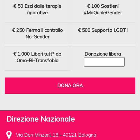
€ 50
Esci dalle terapie
€ 100
Sostieni
riparative
#MaQualeGender
€ 250
Ferma il controllo
€ 500
Supporta LGBTI
No-Gender
€ 1.000
Liberi tutt* da
Donazione libera
Omo-Bi-Transfobia
DONA ORA
Direzione Nazionale
Via Don Minzoni, 18 - 40121 Bologna