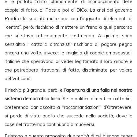
Si è parlato tanto, ultimamente, di riconoscimento delle
coppie di fatto, di Pacs e poi di DiCo. La crisi del governo
Prodi e la sua riformulazione con l’aggiunta di elementi di
“centro”, però, rischiano di mettere un freno a quel percorso
che si stava faticosamente costruendo. A gioirne, sono
senz’altro i cattolici oltranzisti; rischiano di pagare pegno
ancora una volta, invece, le migliaia di coppie omosessuali
italiane che speravano di veder legittimato il loro amore e
che potrebbero ritrovarsi, di fatto, discriminate per volere
del Vaticano.
Il rischio più grande, però, è l’
apertura di una falla nel nostro
sistema democratico laico
. Se la politica dimentica i cittadini,
preferendo dar ascolto a “raccomandazioni” d’Oltretevere,
si perde di vista quello che succede nella società, dove le
cose nel frattempo continuano a muoversi.
Esistono a questo proposito due realtà di cui bisogna tener