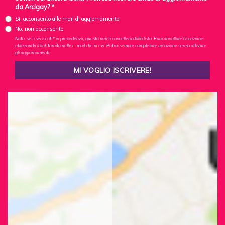
da Arcigay? *
Sì, acconsento alle mail di aggiornamento
No, non acconsento
Nota: se ti sei iscritt* in precedenza, questo non ti cancellerà dalla lista. Puoi annullare l'iscrizione
utilizzando il link fornito nelle e-mail che ricevi. Potrai sempre completare un'azione senza attivare
gli aggiornamenti.