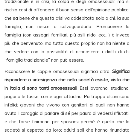
tradizionale è in crisi, la colpa è degli omosessuali: ma si
rischia così di offendere il buon senso dell’opinione pubblica,
che sa bene che questa crisi va addebitata solo a chi, la sua
famiglia, non riesce a salvaguardarla. Promuovere la
famiglia (con assegni familiari, più asili nido, ecc…) è invece
più che benvenuto, ma tutto questo proprio non ha niente a
che vedere con la possibilità di riconoscere i diritti di chi
“famiglia tradizionale” non può essere.
Riconoscere le coppie omosessuali significa altro.
Significa
rispondere a un’esigenza che nella società esiste, visto che
in Italia ci sono tanti omosessuali
. Essi lavorano, studiano,
pagano le tasse, come ogni cittadino. Purtroppo alcuni sono
infelici: giovani che vivono con genitori, ai quali non hanno
avuto il coraggio di parlare di sé per paura di vedersi rifiutati,
e che forse finiranno per sposarsi perché è quello che la
società si aspetta da loro; adulti soli che hanno rinunciato