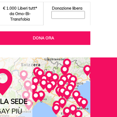
€ 1.000
Liberi tutt*
Donazione libera
da Omo-Bi-
Transfobia
DONA ORA
LA SEDE
AY PIÙ