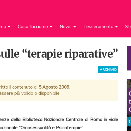
iamo
Cosa facciamo
News
Tesseramento
St
sulle “terapie riparative”
ARCHIVIO
itto il contenuto di
5 Agosto 2009
.
ssere più valido o disponibile
ze della Biblioteca Nazionale Centrale di Roma in viale
rnazionale "Omosessualità e Psicoterapie".