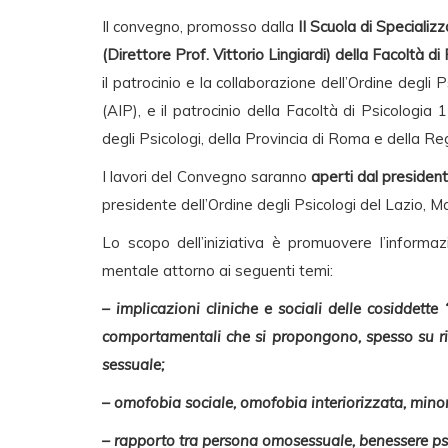
Il convegno, promosso dalla
II Scuola di Specializz
(Direttore Prof. Vittorio Lingiardi) della Facoltà 
il patrocinio e la collaborazione dell’Ordine degli 
(AIP), e il patrocinio della Facoltà di Psicologia
degli Psicologi, della Provincia di Roma e della Re
I lavori del Convegno saranno
aperti dal president
presidente dell’Ordine degli Psicologi del Lazio, Ma
Lo scopo dell’iniziativa è promuovere l’informazi
mentale attorno ai seguenti temi:
– implicazioni cliniche e sociali delle cosiddette 
comportamentali che si propongono, spesso su ric
sessuale;
– omofobia sociale, omofobia interiorizzata, minori
– rapporto tra persona omosessuale, benessere psic