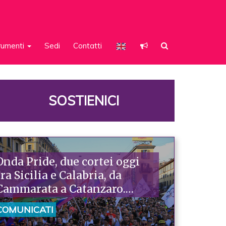
rumenti
Sedi
Contatti
SOSTIENICI
Onda Pride, due cortei oggi
tra Sicilia e Calabria, da
Cammarata a Catanzaro.
Piazzoni: «Raccontano la
COMUNICATI
nostra ostinazione»