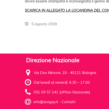
dovrà essere stampata e riconsegnata il giorno d
SCARICA IN ALLEGATO LA LOCANDINA DEL C
5 Agosto 2009
Direzione Nazionale
Via Don Minzoni, 18 - 40121 Bologna
Dal lunedì al venerdì, 9.30 – 17.00
051 09 57 241 (Ufficio Nazionale)
info@arcigay.it
-
Contatti