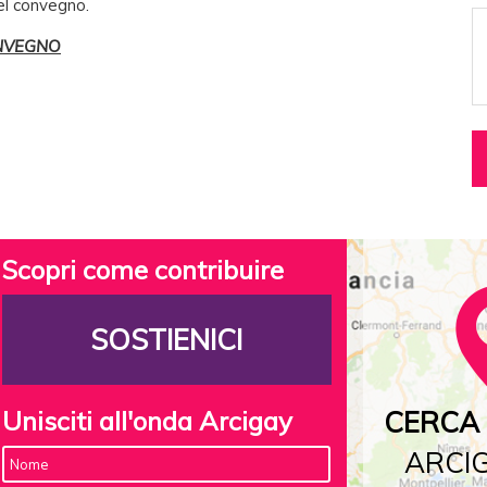
el convegno.
ONVEGNO
Scopri come contribuire
SOSTIENICI
Unisciti all'onda Arcigay
CERCA 
ARCIG