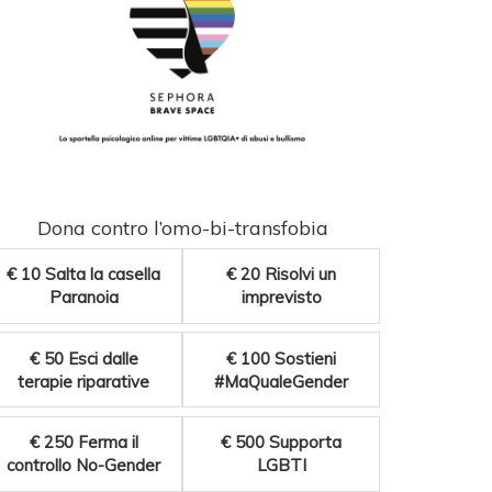
Dona contro l’omo-bi-transfobia
€ 10
Salta la casella
€ 20
Risolvi un
Paranoia
imprevisto
€ 50
Esci dalle
€ 100
Sostieni
terapie riparative
#MaQualeGender
€ 250
Ferma il
€ 500
Supporta
controllo No-Gender
LGBTI