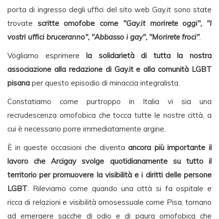
porta di ingresso degli uffici del sito web Gay.it sono state
trovate
scritte omofobe come
"Gay.it morirete oggi", "I
vostri uffici bruceranno", "Abbasso i gay", "Morirete froci"
.
Vogliamo esprimere
la solidarietà di tutta la nostra
associazione alla redazione di Gay.it e alla comunità LGBT
pisana
per questo episodio di minaccia integralista.
Constatiamo come purtroppo in Italia vi sia una
recrudescenza omofobica che tocca tutte le nostre città, a
cui è necessario porre immediatamente argine.
È in queste occasioni che diventa
ancora più importante il
lavoro che Arcigay svolge quotidianamente su tutto il
territorio per promuovere la visibilità e i diritti delle persone
LGBT
. Rileviamo come quando una città si fa ospitale e
ricca di relazioni e visibilità omosessuale come Pisa, tornano
ad emergere sacche di odio e di paura omofobica che