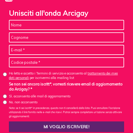
Unisciti all'onda Arcigay
Ho letto e accetto i Termini di servizio e acconsento al
trattamento dei miei
dati personali
per iscrivermi alla mailing list
Se non sei ancora iscritt*, vorresti ricevere email di aggiornamento
da Arcigay? *
Sì, acconsento alle mail di aggiornamento
No, non acconsento
Nota: se ti sei iscritt* in precedenza, questo non ti cancellerà dalla lista. Puoi annullare l'iscrizione
utilizzando il link fornito nelle e-mail che ricevi. Potrai sempre completare un'azione senza attivare
gli aggiornamenti.