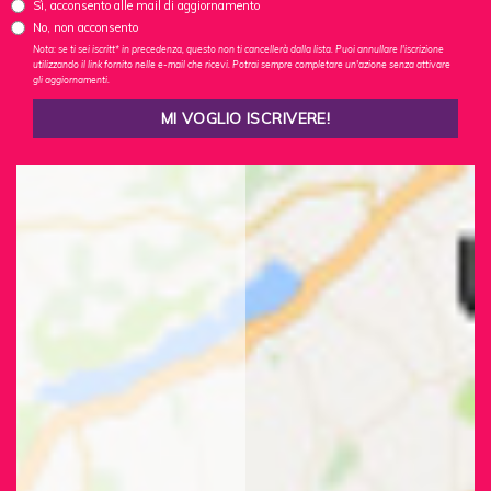
Sì, acconsento alle mail di aggiornamento
No, non acconsento
Nota: se ti sei iscritt* in precedenza, questo non ti cancellerà dalla lista. Puoi annullare l'iscrizione
utilizzando il link fornito nelle e-mail che ricevi. Potrai sempre completare un'azione senza attivare
gli aggiornamenti.