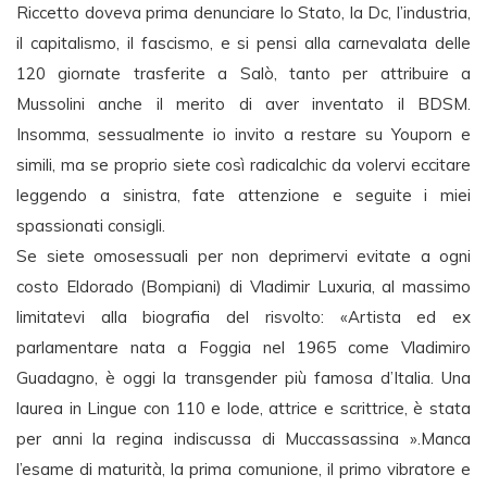
Riccetto doveva prima denunciare lo Stato, la Dc, l’industria,
il capitalismo, il fascismo, e si pensi alla carnevalata delle
120 giornate trasferite a Salò, tanto per attribuire a
Mussolini anche il merito di aver inventato il BDSM.
Insomma, sessualmente io invito a restare su Youporn e
simili, ma se proprio siete così radicalchic da volervi eccitare
leggendo a sinistra, fate attenzione e seguite i miei
spassionati consigli.
Se siete omosessuali per non deprimervi evitate a ogni
costo Eldorado (Bompiani) di Vladimir Luxuria, al massimo
limitatevi alla biografia del risvolto: «Artista ed ex
parlamentare nata a Foggia nel 1965 come Vladimiro
Guadagno, è oggi la transgender più famosa d’Italia. Una
laurea in Lingue con 110 e lode, attrice e scrittrice, è stata
per anni la regina indiscussa di Muccassassina ».Manca
l’esame di maturità, la prima comunione, il primo vibratore e