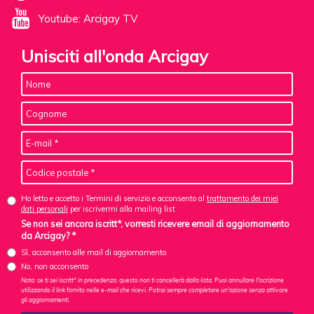
Youtube: Arcigay TV
Unisciti all'onda Arcigay
Ho letto e accetto i Termini di servizio e acconsento al
trattamento dei miei
dati personali
per iscrivermi alla mailing list
Se non sei ancora iscritt*, vorresti ricevere email di aggiornamento
da Arcigay? *
Sì, acconsento alle mail di aggiornamento
No, non acconsento
Nota: se ti sei iscritt* in precedenza, questo non ti cancellerà dalla lista. Puoi annullare l'iscrizione
utilizzando il link fornito nelle e-mail che ricevi. Potrai sempre completare un'azione senza attivare
gli aggiornamenti.