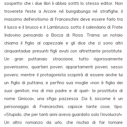
sospetto che i due libri li abbia scritti lo stesso editor. Non
troverete feste a Arcore né bungabunga né strafighe, il
massimo dell’erotismo di Franceschini deve essere farlo tra
il lusco e il brusco e il Lambrusco, sotto il calendario di Frate
Indovino pensando a Bocca di Rosa. Trama: un notaio
chiama il figlio al capezzale e gli dice che ci sono altri
cinquantadue presunti figli avuti con altrettante prostitute.
Un gran puttanaio straccione, tutto rigorosamente
poverissimo, quartieri poveri, appartamenti poveri, sesso
povero, mentre il protagonista scoprirà di essere anche lui
un figlio di puttana, e perfino sua moglie «non è figlia dei
suoi genitori, ma di mio padre e di quel– la prostituta di
nome Ginisca», una sfiga pazzesca. Da lì, siccome è un
personaggio di Franceschini, capisce tante cose, tipo:
«Stupido, che per tanti anni aveva guardato solo l’involucro!».
Un altro romanzo da urlo, che rischia di far tornare