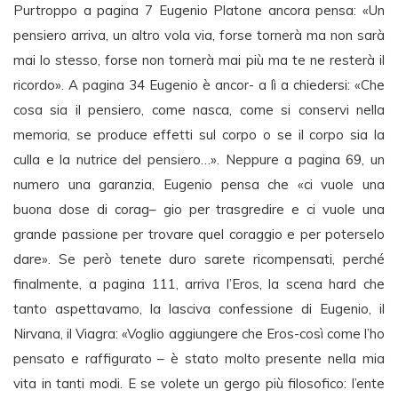
Purtroppo a pagina 7 Eugenio Platone ancora pensa: «Un
pensiero arriva, un altro vola via, forse tornerà ma non sarà
mai lo stesso, forse non tornerà mai più ma te ne resterà il
ricordo». A pagina 34 Eugenio è ancor- a lì a chiedersi: «Che
cosa sia il pensiero, come nasca, come si conservi nella
memoria, se produce effetti sul corpo o se il corpo sia la
culla e la nutrice del pensiero…». Neppure a pagina 69, un
numero una garanzia, Eugenio pensa che «ci vuole una
buona dose di corag– gio per trasgredire e ci vuole una
grande passione per trovare quel coraggio e per poterselo
dare». Se però tenete duro sarete ricompensati, perché
finalmente, a pagina 111, arriva l’Eros, la scena hard che
tanto aspettavamo, la lasciva confessione di Eugenio, il
Nirvana, il Viagra: «Voglio aggiungere che Eros-così come l’ho
pensato e raffigurato – è stato molto presente nella mia
vita in tanti modi. E se volete un gergo più filosofico: l’ente