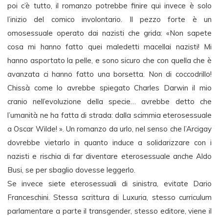
poi c’è tutto, il romanzo potrebbe finire qui invece è solo
l’inizio del comico involontario. Il pezzo forte è un
omosessuale operato dai nazisti che grida: «Non sapete
cosa mi hanno fatto quei maledetti macellai nazisti! Mi
hanno asportato la pelle, e sono sicuro che con quella che è
avanzata ci hanno fatto una borsetta. Non di coccodrillo!
Chissà come lo avrebbe spiegato Charles Darwin il mio
cranio nell’evoluzione della specie… avrebbe detto che
l’umanità ne ha fatta di strada: dalla scimmia eterosessuale
a Oscar Wilde! ». Un romanzo da urlo, nel senso che l’Arcigay
dovrebbe vietarlo in quanto induce a solidarizzare con i
nazisti e rischia di far diventare eterosessuale anche Aldo
Busi, se per sbaglio dovesse leggerlo.
Se invece siete eterosessuali di sinistra, evitate Dario
Franceschini. Stessa scrittura di Luxuria, stesso curriculum
parlamentare a parte il transgender, stesso editore, viene il