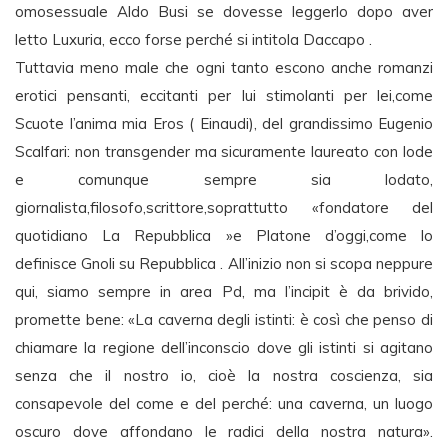
omosessuale Aldo Busi se dovesse leggerlo dopo aver
letto Luxuria, ecco forse perché si intitola Daccapo .
Tuttavia meno male che ogni tanto escono anche romanzi
erotici pensanti, eccitanti per lui stimolanti per lei,come
Scuote l’anima mia Eros ( Einaudi), del grandissimo Eugenio
Scalfari: non transgender ma sicuramente laureato con lode
e comunque sempre sia lodato,
giornalista,filosofo,scrittore,soprattutto «fondatore del
quotidiano La Repubblica »e Platone d’oggi,come lo
definisce Gnoli su Repubblica . All’inizio non si scopa neppure
qui, siamo sempre in area Pd, ma l’incipit è da brivido,
promette bene: «La caverna degli istinti: è così che penso di
chiamare la regione dell’inconscio dove gli istinti si agitano
senza che il nostro io, cioè la nostra coscienza, sia
consapevole del come e del perché: una caverna, un luogo
oscuro dove affondano le radici della nostra natura».