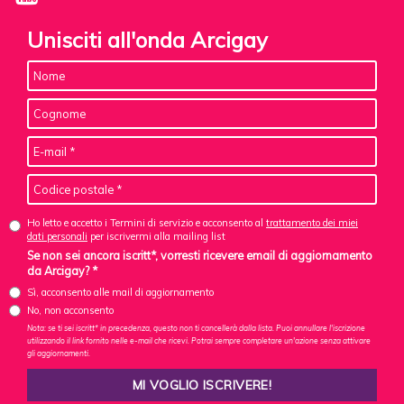
Unisciti all'onda Arcigay
Ho letto e accetto i Termini di servizio e acconsento al
trattamento dei miei
dati personali
per iscrivermi alla mailing list
Se non sei ancora iscritt*, vorresti ricevere email di aggiornamento
da Arcigay? *
Sì, acconsento alle mail di aggiornamento
No, non acconsento
Nota: se ti sei iscritt* in precedenza, questo non ti cancellerà dalla lista. Puoi annullare l'iscrizione
utilizzando il link fornito nelle e-mail che ricevi. Potrai sempre completare un'azione senza attivare
gli aggiornamenti.