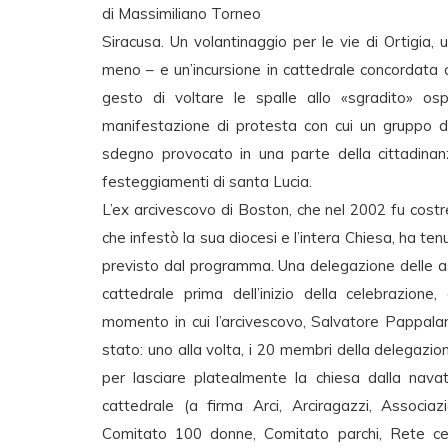
di Massimiliano Torneo
Siracusa. Un volantinaggio per le vie di Ortigia
meno – e un’incursione in cattedrale concordata c
gesto di voltare le spalle allo «sgradito» os
manifestazione di protesta con cui un gruppo di
sdegno provocato in una parte della cittadinan
festeggiamenti di santa Lucia.
L’ex arcivescovo di Boston, che nel 2002 fu costre
che infestò la sua diocesi e l’intera Chiesa, ha ten
previsto dal programma. Una delegazione delle as
cattedrale prima dell’inizio della celebrazione
momento in cui l’arcivescovo, Salvatore Pappala
stato: uno alla volta, i 20 membri della delegazio
per lasciare platealmente la chiesa dalla navat
cattedrale (a firma Arci, Arciragazzi, Associaz
Comitato 100 donne, Comitato parchi, Rete cent