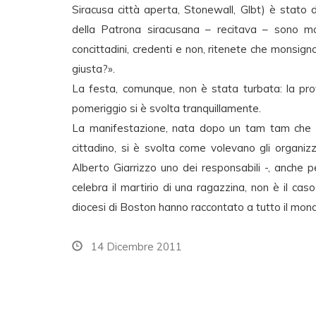
Siracusa città aperta, Stonewall, Glbt) è stato d
della Patrona siracusana – recitava – sono mort
concittadini, credenti e non, ritenete che monsi
giusta?».
La festa, comunque, non è stata turbata: la pro
pomeriggio si è svolta tranquillamente.
La manifestazione, nata dopo un tam tam che da
cittadino, si è svolta come volevano gli organizz
Alberto Giarrizzo uno dei responsabili -, anche per
celebra il martirio di una ragazzina, non è il cas
diocesi di Boston hanno raccontato a tutto il mon
14 Dicembre 2011