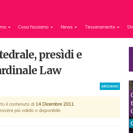
iamo
Cosa facciamo
News
Tesseramento
St
edrale, presìdi e
cardinale Law
ARCHIVIO
to il contenuto di
14 Dicembre 2011
.
ssere più valido o disponibile