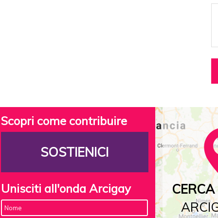
Scopri come contribuire
SOSTIENICI
Unisciti all'onda Arcigay
CERCA 
ARCIG