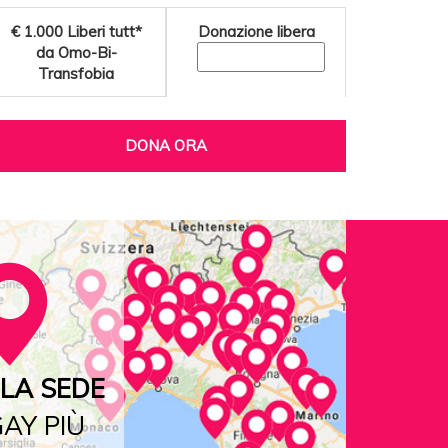
€ 1.000
Liberi tutt*
Donazione libera
da Omo-Bi-
Transfobia
DONA ORA
LA SEDE
AY PIÙ