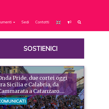
rumenti
Sedi
Contatti
SOSTIENICI
Onda Pride, due cortei oggi
tra Sicilia e Calabria, da
Cammarata a Catanzaro.
Piazzoni: «Raccontano la
COMUNICATI
nostra ostinazione»