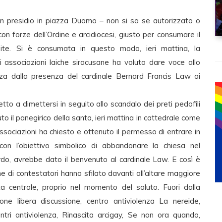
, un presidio in piazza Duomo – non si sa se autorizzato o
on forze dell’Ordine e arcidiocesi, giusto per consumare il
pite. Si è consumata in questo modo, ieri mattina, la
 associazioni laiche siracusane ha voluto dare voce allo
za dalla presenza del cardinale Bernard Francis Law ai
tto a dimettersi in seguito allo scandalo dei preti pedofili
uto il panegirico della santa, ieri mattina in cattedrale come
sociazioni ha chiesto e ottenuto il permesso di entrare in
, con l’obiettivo simbolico di abbandonare la chiesa nel
rdo, avrebbe dato il benvenuto al cardinale Law. E così è
ne di contestatori hanno sfilato davanti all’altare maggiore
a centrale, proprio nel momento del saluto. Fuori dalla
ione libera discussione, centro antiviolenza La nereide,
ri antiviolenza, Rinascita arcigay, Se non ora quando,