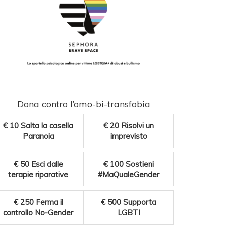
Dona contro l’omo-bi-transfobia
€ 10
Salta la casella
€ 20
Risolvi un
Paranoia
imprevisto
€ 50
Esci dalle
€ 100
Sostieni
terapie riparative
#MaQualeGender
€ 250
Ferma il
€ 500
Supporta
controllo No-Gender
LGBTI