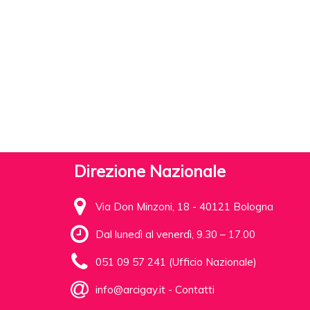
Direzione Nazionale
Via Don Minzoni, 18 - 40121 Bologna
Dal lunedì al venerdì, 9.30 – 17.00
051 09 57 241 (Ufficio Nazionale)
info@arcigay.it
-
Contatti