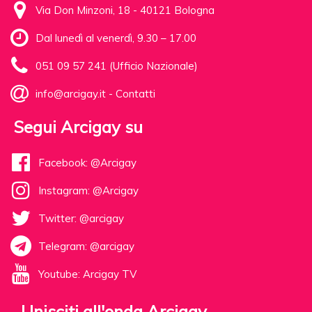
Via Don Minzoni, 18 - 40121 Bologna
Dal lunedì al venerdì, 9.30 – 17.00
051 09 57 241 (Ufficio Nazionale)
info@arcigay.it
-
Contatti
Segui Arcigay su
Facebook: @Arcigay
Instagram: @Arcigay
Twitter: @arcigay
Telegram: @arcigay
Youtube: Arcigay TV
Unisciti all'onda Arcigay