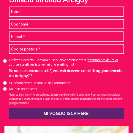
Ho letto e accetto i Termini di servizio e acconsento al
trattamento dei miei
dati personali
per iscrivermi alla mailing list
Se non sei ancora iscritt*, vorresti ricevere email di aggiornamento
da Arcigay? *
Sì, acconsento alle mail di aggiornamento
No, non acconsento
Nota: se ti sei iscritt* in precedenza, questo non ti cancellerà dalla lista. Puoi annullare l'iscrizione
utilizzando il link fornito nelle e-mail che ricevi. Potrai sempre completare un'azione senza attivare
gli aggiornamenti.