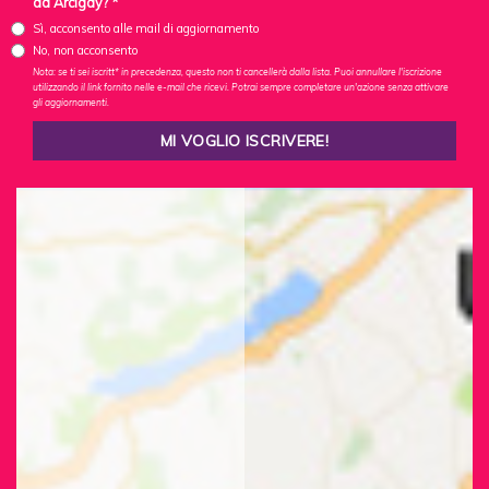
da Arcigay? *
Sì, acconsento alle mail di aggiornamento
No, non acconsento
Nota: se ti sei iscritt* in precedenza, questo non ti cancellerà dalla lista. Puoi annullare l'iscrizione
utilizzando il link fornito nelle e-mail che ricevi. Potrai sempre completare un'azione senza attivare
gli aggiornamenti.