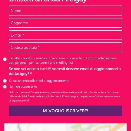
Ho letto e accetto i Termini di servizio e acconsento al
trattamento dei miei
dati personali
per iscrivermi alla mailing list
Se non sei ancora iscritt*, vorresti ricevere email di aggiornamento
da Arcigay? *
Sì, acconsento alle mail di aggiornamento
No, non acconsento
Nota: se ti sei iscritt* in precedenza, questo non ti cancellerà dalla lista. Puoi annullare l'iscrizione
utilizzando il link fornito nelle e-mail che ricevi. Potrai sempre completare un'azione senza attivare
gli aggiornamenti.